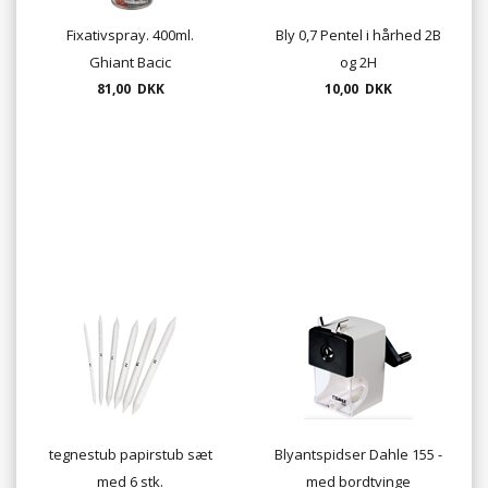
Fixativspray. 400ml.
Bly 0,7 Pentel i hårhed 2B
Ghiant Bacic
og 2H
81,00 DKK
10,00 DKK
tegnestub papirstub sæt
Blyantspidser Dahle 155 -
med 6 stk.
med bordtvinge