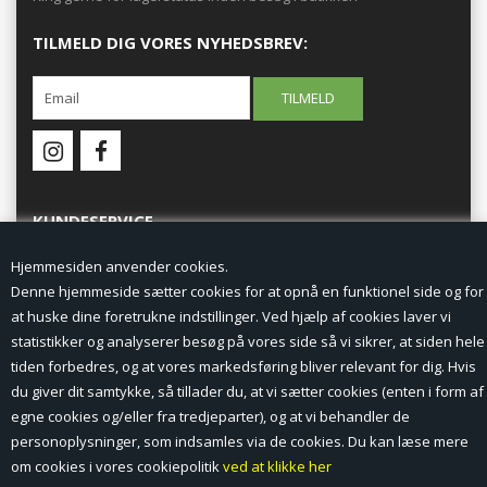
TILMELD DIG VORES NYHEDSBREV:
KUNDESERVICE
Hjemmesiden anvender cookies.
Forside
Denne hjemmeside sætter cookies for at opnå en funktionel side og for
at huske dine foretrukne indstillinger. Ved hjælp af cookies laver vi
Min Konto
statistikker og analyserer besøg på vores side så vi sikrer, at siden hele
tiden forbedres, og at vores markedsføring bliver relevant for dig. Hvis
Nyheder
du giver dit samtykke, så tillader du, at vi sætter cookies (enten i form af
Vilkår og betingelser
egne cookies og/eller fra tredjeparter), og at vi behandler de
personoplysninger, som indsamles via de cookies. Du kan læse mere
Profil
om cookies i vores cookiepolitik
ved at klikke her