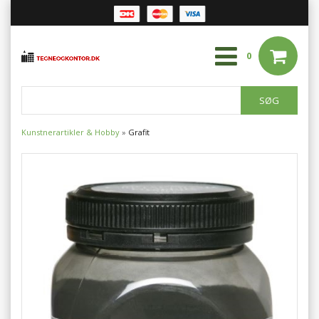
0
Kunstnerartikler & Hobby
»
Grafit