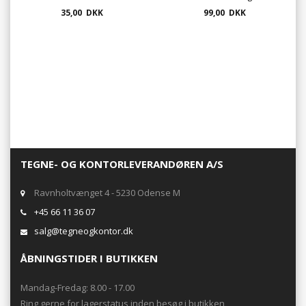
35,00 DKK
99,00 DKK
TEGNE- OG KONTORLEVERANDØREN A/S
Ravnholtvænget 4 - 5230 Odense M
+45 66 11 36 07
salg@tegneogkontor.dk
ÅBNINGSTIDER I BUTIKKEN
Mandag-Fredag: 8.00 - 17.00
Ring gerne for lagerstatus inden besøg i butikken