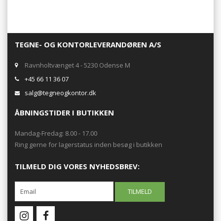
TEGNE- OG KONTORLEVERANDØREN A/S
Ravnholtvænget 4 - 5230 Odense M
+45 66 11 36 07
salg@tegneogkontor.dk
ÅBNINGSTIDER I BUTIKKEN
Mandag-Fredag: 8.00 - 17.00
Ring gerne for lagerstatus inden besøg i butikken
TILMELD DIG VORES NYHEDSBREV: