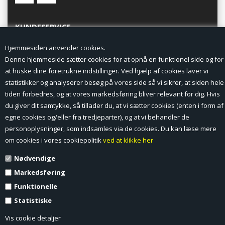
KUNDESERVICE
Hjemmesiden anvender cookies.
Forside
Denne hjemmeside sætter cookies for at opnå en funktionel side og for
at huske dine foretrukne indstillinger. Ved hjælp af cookies laver vi
Min Konto
statistikker og analyserer besøg på vores side så vi sikrer, at siden hele
tiden forbedres, og at vores markedsføring bliver relevant for dig. Hvis
Nyheder
du giver dit samtykke, så tillader du, at vi sætter cookies (enten i form af
Vilkår og betingelser
egne cookies og/eller fra tredjeparter), og at vi behandler de
personoplysninger, som indsamles via de cookies. Du kan læse mere
Profil
om cookies i vores cookiepolitik
ved at klikke her
Nødvendige
Erhverv log ind (B2B)
Markedsføring
Ansøg om log ind til Erhverv (B2B)
Funktionelle
Statistiske
Kontakt
Vis cookie detaljer
Favorit