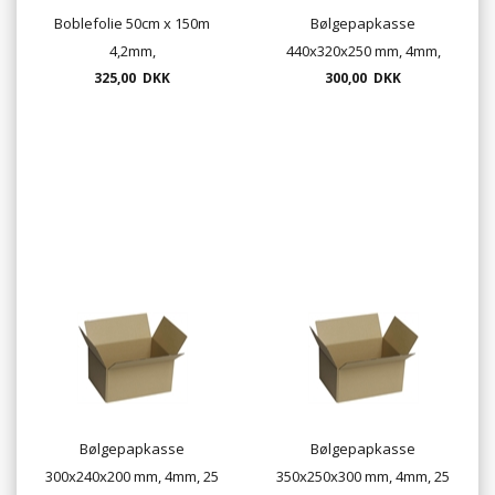
Boblefolie 50cm x 150m
Bølgepapkasse
4,2mm,
440x320x250 mm, 4mm,
325,00 DKK
25stk. pr. bundt
300,00 DKK
Bølgepapkasse
Bølgepapkasse
300x240x200 mm, 4mm, 25
350x250x300 mm, 4mm, 25