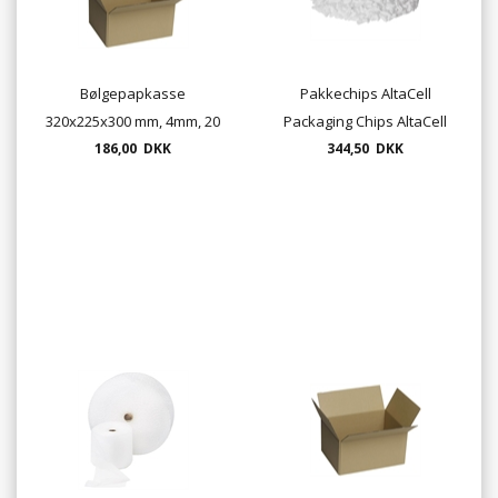
Bølgepapkasse
Pakkechips AltaCell
320x225x300 mm, 4mm, 20
Packaging Chips AltaCell
stk. pr. bundt
186,00 DKK
0,4m3 white
344,50 DKK