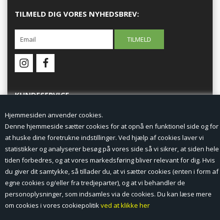
TILMELD DIG VORES NYHEDSBREV:
KUNDESERVICE
Hjemmesiden anvender cookies.
Forside
Denne hjemmeside sætter cookies for at opnå en funktionel side og for
at huske dine foretrukne indstillinger. Ved hjælp af cookies laver vi
Min Konto
statistikker og analyserer besøg på vores side så vi sikrer, at siden hele
tiden forbedres, og at vores markedsføring bliver relevant for dig. Hvis
Nyheder
du giver dit samtykke, så tillader du, at vi sætter cookies (enten i form af
Vilkår og betingelser
egne cookies og/eller fra tredjeparter), og at vi behandler de
personoplysninger, som indsamles via de cookies. Du kan læse mere
Profil
om cookies i vores cookiepolitik
ved at klikke her