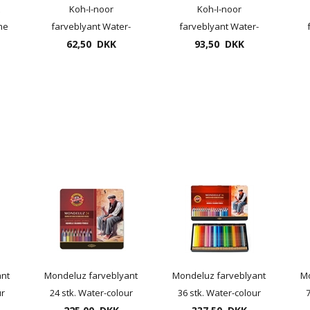
Koh-I-noor
Koh-I-noor
me
farveblyant Water-
farveblyant Water-
colour Mondeluz 12
62,50 DKK
colour Mondeluz, 18
93,50 DKK
pr. sæt i papæske
pr. sæt, i papæske
ant
Mondeluz farveblyant
Mondeluz farveblyant
Mo
ur
24 stk. Water-colour
36 stk. Water-colour
7