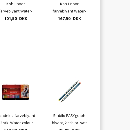
Koh-I-noor
Koh-I-noor
farveblyant Water-
farveblyant Water-
colour Mondeluz 24
101,50 DKK
colour Mondeluz 36
167,50 DKK
pr. sæt i papæske
pr. sæt i papæske
ndeluz farveblyant
Stabilo EASYgraph
2 stk. Water-colour
blyant, 2 stk. pr. sæt