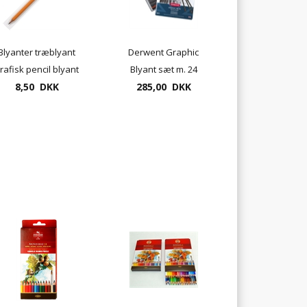
Blyanter træblyant
Derwent Graphic
rafisk pencil blyant
Blyant sæt m. 24
8,50 DKK
type 1500
285,00 DKK
blyanter