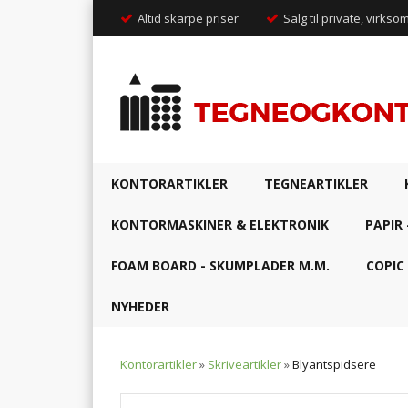
Altid skarpe priser
Salg til private, virkso
KONTORARTIKLER
TEGNEARTIKLER
KONTORMASKINER & ELEKTRONIK
PAPIR 
FOAM BOARD - SKUMPLADER M.M.
COPIC
NYHEDER
Kontorartikler
»
Skriveartikler
»
Blyantspidsere