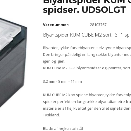
Blyantspider KUM C
spidser. UDSOLGT
Varenummer:
28103767
Blyantspider KUM CUBE M2 sort 3 i 1 spi
Blyanter, tykke farveblyanter, selv tynde blyantsp
Den bringer pålideligt en lang række blyanter med
igen og igen.
KUM Cube M2 3-i-1 blyantspidser og -pointer, sort
3,2 mm - 8 mm - 11 mm
KUM CUBE M2 kan spidse blyanter, tykke farvebly
spidser perfekt en lang række blyantdiametre fra 
materialer af høj kvalitet gør den til et iøjnefalde
Tyskland.
Blade af højkulstofstål