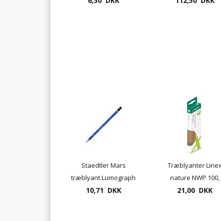
viskelæder
6,50 DKK
112,50 DKK
metalæske
Staedtler Mars
Træblyanter Line
træblyant Lumograph
nature NWP 100,
10,71 DKK
100
forskellige hårdhe
21,00 DKK