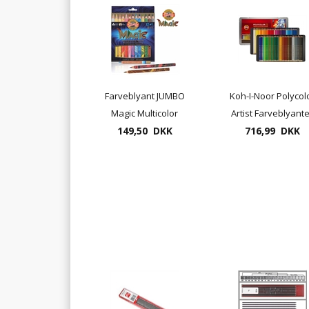
Farveblyant JUMBO
Koh-I-Noor Polycol
Magic Multicolor
Artist Farveblyant
farveblyant 12+1
149,50 DKK
716,99 DKK
72 pr. æske