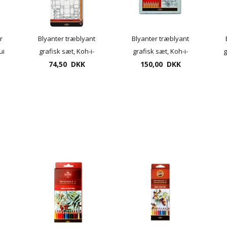
r
Blyanter træblyant
Blyanter træblyant
ui
grafisk sæt, Koh-i-
grafisk sæt, Koh-i-
g
noor 1500, 12 stk/sæt
74,50 DKK
noor, 1500, 24 stk/sæt
150,00 DKK