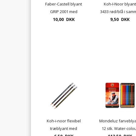
Faber-Castell blyant
Koh-I-Noor blyant
GRIP 2001 med
3433 rød/blå i sam
viskelæder, H el. HB,
10,00 DKK
9,50 DKK
blyant
12 stk pr. æske
Koh-i-noor flexibel
Mondeluz farvebly
træblyant med
12 stk. Water-colo