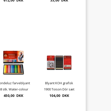
612,00 DKK
metalæske
35,00 DKK
ndeluz farveblyant
Blyant KOH grafisk
8 stk. Water-colour
1900 Toison Dór sæt
450,00 DKK
metalæske
104,00 DKK
med 12stk.