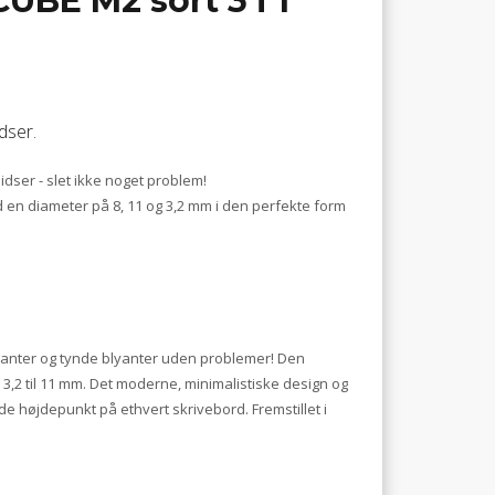
UBE M2 sort 3 i 1
dser.
idser - slet ikke noget problem!
 en diameter på 8, 11 og 3,2 mm i den perfekte form
anter og tynde blyanter uden problemer! Den
3,2 til 11 mm. Det moderne, minimalistiske design og
nde højdepunkt på ethvert skrivebord. Fremstillet i