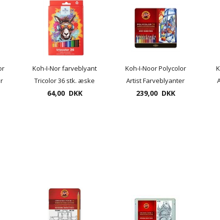
or
Koh-I-Nor farveblyant
Koh-I-Noor Polycolor
K
er
Tricolor 36 stk. æske
Artist Farveblyanter
A
64,00 DKK
UDSOLGT
239,00 DKK
24 pr. æske