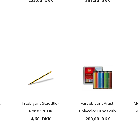
225,00 DKK
metalæske
337,50 DKK
metalæske
x
Træblyant Staedtler
Farveblyant Artist-
Mo
Noris 120 HB
Polycolor Landskab
4
der
4,60 DKK
el. Portræt - 24 stk.
200,00 DKK
sæt