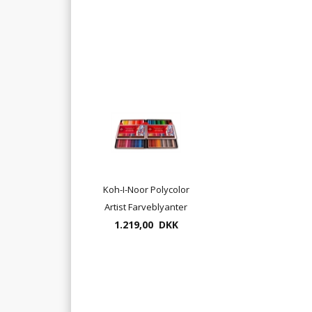
Koh-I-Noor Polycolor
Artist Farveblyanter
144 pr. æske ( leveres
1.219,00 DKK
i 2 æsker a 72 stk)