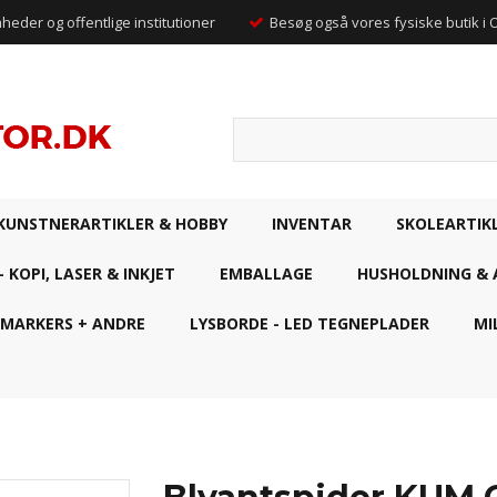
mheder og offentlige institutioner
Besøg også vores fysiske butik i
KUNSTNERARTIKLER & HOBBY
INVENTAR
SKOLEARTIK
- KOPI, LASER & INKJET
EMBALLAGE
HUSHOLDNING & 
 MARKERS + ANDRE
LYSBORDE - LED TEGNEPLADER
MI