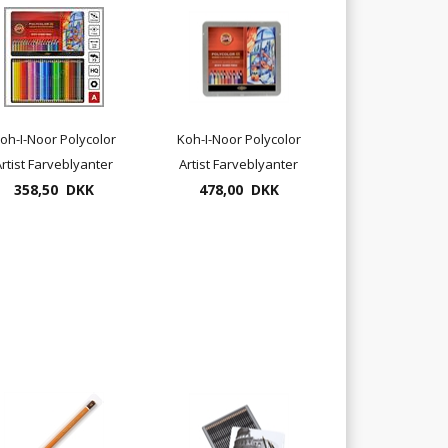
oh-I-Noor Polycolor
Koh-I-Noor Polycolor
rtist Farveblyanter
Artist Farveblyanter
358,50 DKK
36 pr. æske
478,00 DKK
48 pr. æske