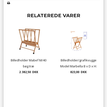
RELATEREDE VARER
Billedholder Mabef M/40
Billedholder/grafikvugge
bøg træ
Model Marbella B x D x H:
2.382,50 DKK
55x36x85 cm
823,00 DKK