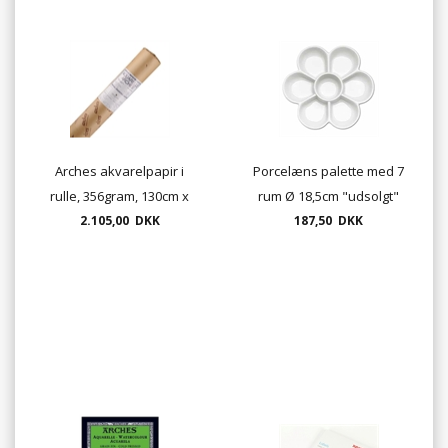
Arches akvarelpapir i
Porcelæns palette med 7
rulle, 356gram, 130cm x
rum Ø 18,5cm "udsolgt"
9,14 m - rough/cold/hot
2.105,00 DKK
187,50 DKK
pressed