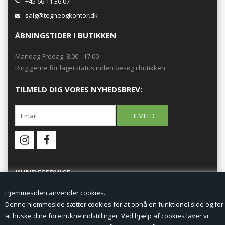
+45 66 11 36 07
salg@tegneogkontor.dk
ÅBNINGSTIDER I BUTIKKEN
Mandag-Fredag: 8.00 - 17.00
Ring gerne for lagerstatus inden besøg i butikken
TILMELD DIG VORES NYHEDSBREV:
KUNDESERVICE
Hjemmesiden anvender cookies.
Forside
Denne hjemmeside sætter cookies for at opnå en funktionel side og for
at huske dine foretrukne indstillinger. Ved hjælp af cookies laver vi
Min Konto