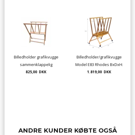
Billedholder grafikvugge
Billedholder/grafikvugge
sammenklappelig
Model E83 Rhodes BxDxH:
ubehandlet bøgetræ
825,00 DKK
87x58x100 cm
1.819,00 DKK
ANDRE KUNDER KØBTE OGSÅ