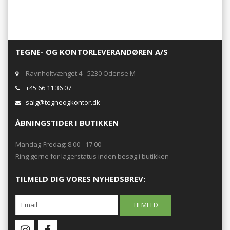
TEGNE- OG KONTORLEVERANDØREN A/S
Ravnholtvænget 4 - 5230 Odense M
+45 66 11 36 07
salg@tegneogkontor.dk
ÅBNINGSTIDER I BUTIKKEN
Mandag-Fredag: 8.00 - 17.00
Ring gerne for lagerstatus inden besøg i butikken
TILMELD DIG VORES NYHEDSBREV: