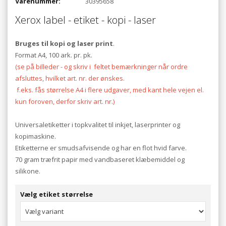
Varenummer:
30395658
Xerox label - etiket - kopi - laser
Bruges til kopi og laser print
.
Format A4, 100 ark. pr. pk.
(se på billeder - og skriv i feltet bemærkninger når ordre
afsluttes, hvilket art. nr. der ønskes.
f.eks. fås størrelse A4 i flere udgaver, med kant hele vejen el.
kun foroven, derfor skriv art. nr.)
Universaletiketter i topkvalitet til inkjet, laserprinter og
kopimaskine.
Etiketterne er smudsafvisende og har en flot hvid farve.
70 gram træfrit papir med vandbaseret klæbemiddel og
silikone.
Vælg etiket størrelse