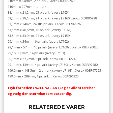
210mm x 148mm, 2 pr. ark ... Xerox 003R9740
210mm x 297mm, 1 pr. ark.
38,1mm x 21,2mm, 65 pr. ark (avery L7651)
63,5mm x 38,1mm, 21 pr. ark (avery L7160) xerox 003R96298
63,5mm x 34mm, 24 stk. pr. ark Xerox 003R97526
63,5mm x 46,6mm, 18 pr. ark ( Avery L7161)
63,5mm x 33,9mm, 24 pr. ark (avery L7159)
99,1mm x 34mm 16 pr. ark. (avery L7162)
99,1 mm x 57mm 10 pr.ark (avery L7169) ....Xerox 003R90025
99,1 x 38,1mm, 14 pr. ark (avery L7163)
99,1mm x 67,7mm. 8 pr. ark. Xerox 003R91224
99,1mm x 139mm, 4 pr. ark (avery L7169).... Xerox 003R97480
199,6mm x 143,5mm, 2 pr. ark (avery L7168) ...Xerox 003R97525
199,6mm x 289mm, 1 pr. ark.... Xerox 003R91225
Tryk forneden ( VÆLG VARIANT) og se alle størrelser
og vælg den størrelse som passer dig
.
RELATEREDE VARER