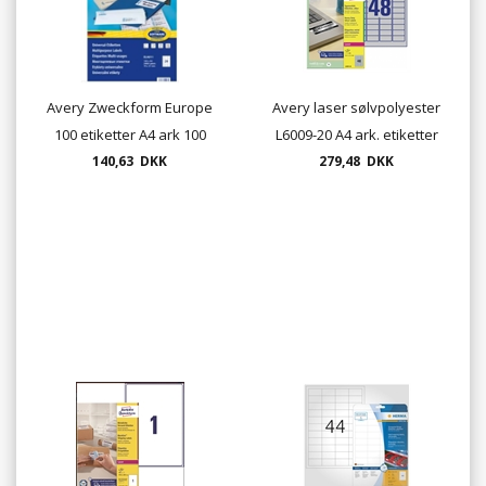
Avery Zweckform Europe
Avery laser sølvpolyester
100 etiketter A4 ark 100
L6009-20 A4 ark. etiketter
ark. pr. æske
140,63 DKK
47,7 x 21,2mm
279,48 DKK