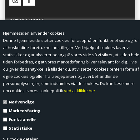
KUNDESERVICE
Hjemmesiden anvender cookies.
Forside
Denne hjemmeside sætter cookies for at opnå en funktionel side og for
at huske dine foretrukne indstillinger. Ved hjælp af cookies laver vi
Min Konto
statistikker og analyserer besøg på vores side så vi sikrer, at siden hele
tiden forbedres, og at vores markedsføring bliver relevant for dig. Hvis
Nyheder
du giver dit samtykke, så tillader du, at vi sætter cookies (enten i form af
Vilkår og betingelser
egne cookies og/eller fra tredjeparter), og at vi behandler de
personoplysninger, som indsamles via de cookies. Du kan læse mere
Profil
om cookies i vores cookiepolitik
ved at klikke her
Nødvendige
Erhverv log ind (B2B)
Markedsføring
Ansøg om log ind til Erhverv (B2B)
Funktionelle
Statistiske
Kontakt
Vis cookie detaljer