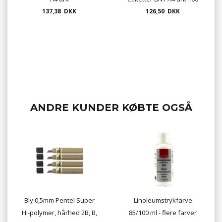
137,38 DKK
ark. pr. pakke mange
126,50 DKK
størrelser
ANDRE KUNDER KØBTE OGSÅ
Bly 0,5mm Pentel Super
Linoleumstrykfarve
Hi-polymer, hårhed 2B, B,
85/100 ml - flere farver