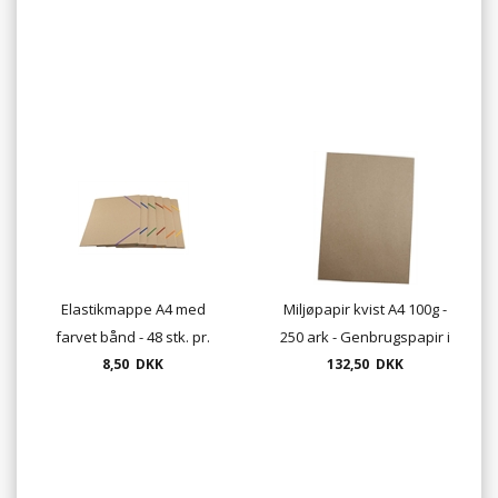
Elastikmappe A4 med
Miljøpapir kvist A4 100g -
farvet bånd - 48 stk. pr.
250 ark - Genbrugspapir i
8,50 DKK
æske
132,50 DKK
naturfarve