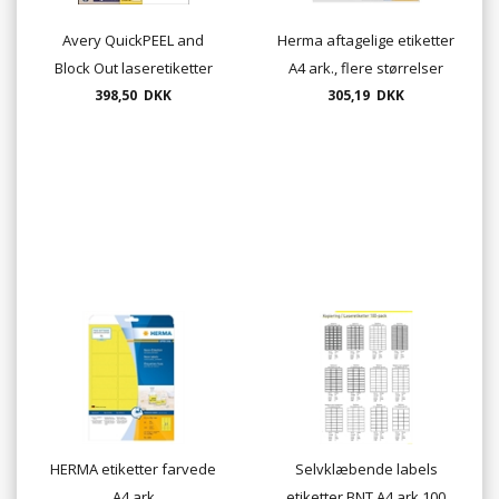
Avery QuickPEEL and
Herma aftagelige etiketter
Block Out laseretiketter
A4 ark., flere størrelser
A4 100ark pr. pakke.
398,50 DKK
305,19 DKK
HERMA etiketter farvede
Selvklæbende labels
A4 ark
etiketter BNT A4 ark 100