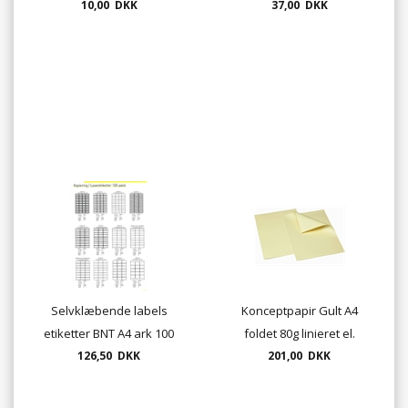
10,00 DKK
HB og H
37,00 DKK
Selvklæbende labels
Konceptpapir Gult A4
etiketter BNT A4 ark 100
foldet 80g linieret el.
ark. pr. pakke mange
126,50 DKK
ulinieret 250 pr. pak.
201,00 DKK
størrelser