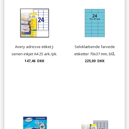
Avery adresse etiket J-
Selvklæbende farvede
serien inkjet A4 25 ark./pk.
etiketter 70x37 mm, blå,
147,46 DKK
A4 ark - 24 pr. ark - 100 ark
225,00 DKK