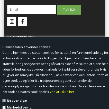
KUNDESERVICE
Hjemmesiden anvender cookies.
Forside
Denne hjemmeside sætter cookies for at opnå en funktionel side og for
at huske dine foretrukne indstillinger. Ved hjælp af cookies laver vi
Min Konto
statistikker og analyserer besøg på vores side så vi sikrer, at siden hele
tiden forbedres, og at vores markedsføring bliver relevant for dig. Hvis
Nyheder
du giver dit samtykke, så tillader du, at vi sætter cookies (enten i form af
Vilkår og betingelser
egne cookies og/eller fra tredjeparter), og at vi behandler de
personoplysninger, som indsamles via de cookies. Du kan læse mere
Profil
om cookies i vores cookiepolitik
ved at klikke her
Nødvendige
Erhverv log ind (B2B)
Markedsføring