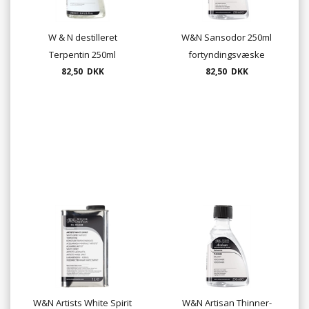
W & N destilleret
W&N Sansodor 250ml
Terpentin 250ml
fortyndingsvæske
82,50 DKK
82,50 DKK
W&N Artists White Spirit
W&N Artisan Thinner-