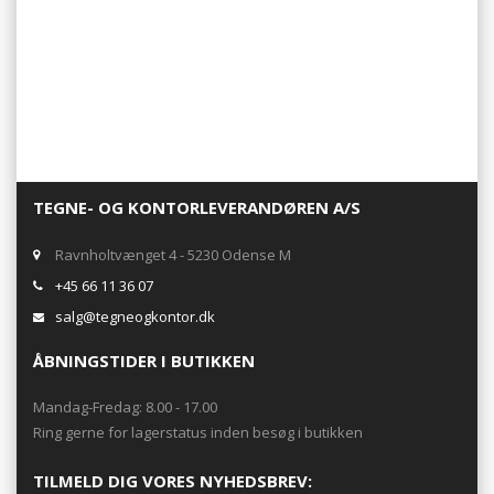
TEGNE- OG KONTORLEVERANDØREN A/S
Ravnholtvænget 4 - 5230 Odense M
+45 66 11 36 07
salg@tegneogkontor.dk
ÅBNINGSTIDER I BUTIKKEN
Mandag-Fredag: 8.00 - 17.00
Ring gerne for lagerstatus inden besøg i butikken
TILMELD DIG VORES NYHEDSBREV: