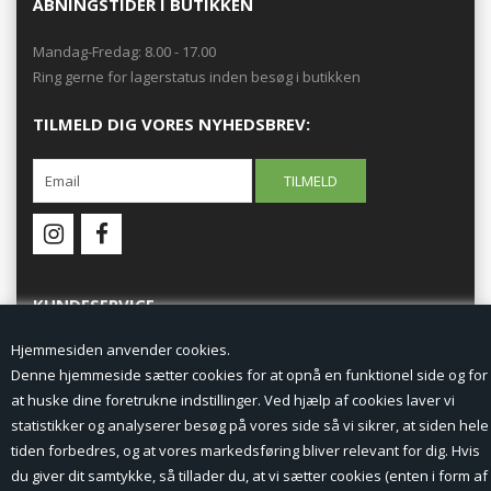
ÅBNINGSTIDER I BUTIKKEN
Mandag-Fredag: 8.00 - 17.00
Ring gerne for lagerstatus inden besøg i butikken
TILMELD DIG VORES NYHEDSBREV:
KUNDESERVICE
Hjemmesiden anvender cookies.
Forside
Denne hjemmeside sætter cookies for at opnå en funktionel side og for
at huske dine foretrukne indstillinger. Ved hjælp af cookies laver vi
Min Konto
statistikker og analyserer besøg på vores side så vi sikrer, at siden hele
tiden forbedres, og at vores markedsføring bliver relevant for dig. Hvis
Nyheder
du giver dit samtykke, så tillader du, at vi sætter cookies (enten i form af