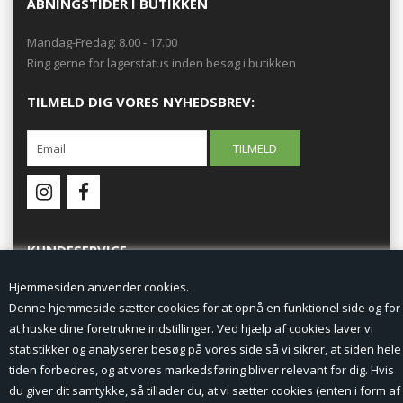
ÅBNINGSTIDER I BUTIKKEN
Mandag-Fredag: 8.00 - 17.00
Ring gerne for lagerstatus inden besøg i butikken
TILMELD DIG VORES NYHEDSBREV:
KUNDESERVICE
Hjemmesiden anvender cookies.
Forside
Denne hjemmeside sætter cookies for at opnå en funktionel side og for
at huske dine foretrukne indstillinger. Ved hjælp af cookies laver vi
Min Konto
statistikker og analyserer besøg på vores side så vi sikrer, at siden hele
tiden forbedres, og at vores markedsføring bliver relevant for dig. Hvis
Nyheder
du giver dit samtykke, så tillader du, at vi sætter cookies (enten i form af