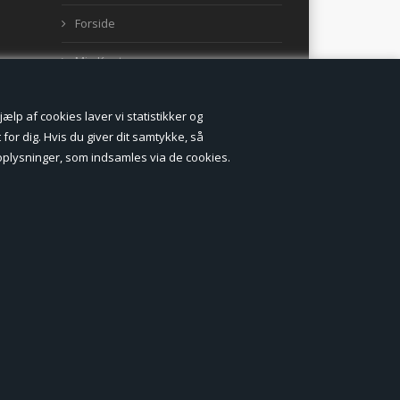
Forside
Min Konto
Nyheder
lp af cookies laver vi statistikker og
Vilkår og betingelser
for dig. Hvis du giver dit samtykke, så
onoplysninger, som indsamles via de cookies.
Profil
Erhverv log ind (B2B)
Ansøg om log ind til Erhverv (B2B)
Kontakt
Favorit
Fortrydelsesformular