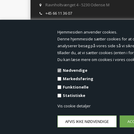
Ravnholtvænget 4 - 5230 Odense M
+45 66 11 36 07
salg@tegneogkontor.dk
Hjemmesiden anven
ÅBNINGSTIDER I BUTIKKEN
Denne hjemmeside sætter cookies for at opn
analyserer besøg på vores side så vi sikrer
Mandag-Fredag: 8.00 - 17.00
tillader du, at vi sætter cookies (enten i 
Ring gerne for lagerstatus inden besøg i butikken
Du kan læse mere om cookies i vores cook
TILMELD DIG VORES NYHEDSBREV:
Nødvendige
Markedsføring
Funktionelle
Statistiske
Vis cookie detaljer