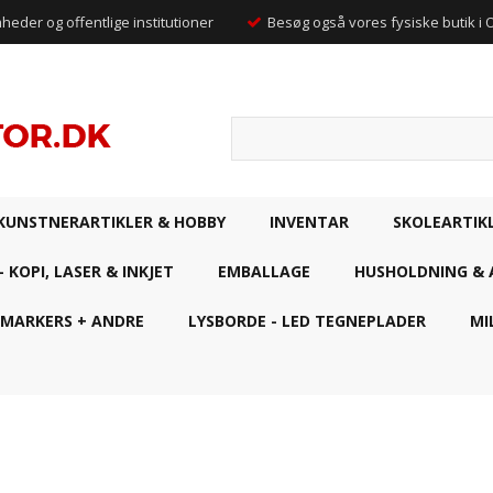
mheder og offentlige institutioner
Besøg også vores fysiske butik i
KUNSTNERARTIKLER & HOBBY
INVENTAR
SKOLEARTIK
- KOPI, LASER & INKJET
EMBALLAGE
HUSHOLDNING & 
 MARKERS + ANDRE
LYSBORDE - LED TEGNEPLADER
MI