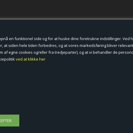
der cookies.
å en funktionel side og for at huske dine foretrukne indstillinger. Ved hjæ
, at siden hele tiden forbedres, og at vores markedsføring bliver relevant 
form af egne cookies og/eller fra tredjeparter), og at vi behandler de pers
iepolitik
ved at klikke her