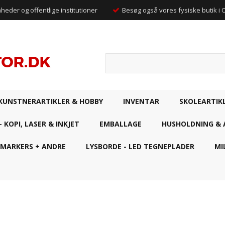
mheder og offentlige institutioner
Besøg også vores fysiske butik i
KUNSTNERARTIKLER & HOBBY
INVENTAR
SKOLEARTIK
- KOPI, LASER & INKJET
EMBALLAGE
HUSHOLDNING & 
 MARKERS + ANDRE
LYSBORDE - LED TEGNEPLADER
MI