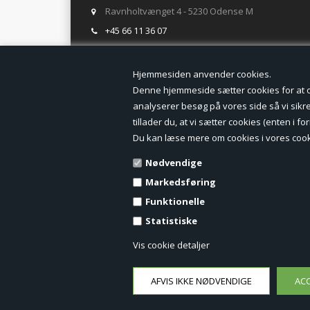
Ravnholtvænget 4 - 5230 Odense M
+45 66 11 36 07
salg@tegneogkontor.dk
Hjemmesiden anven
ÅBNINGSTIDER I BUTIKKEN
Denne hjemmeside sætter cookies for at opn
analyserer besøg på vores side så vi sikrer
Mandag-Fredag: 8.00 - 17.00
tillader du, at vi sætter cookies (enten i 
Ring gerne for lagerstatus inden besøg i butikken
Du kan læse mere om cookies i vores cook
TILMELD DIG VORES NYHEDSBREV:
Nødvendige
Markedsføring
Funktionelle
Statistiske
Vis cookie detaljer