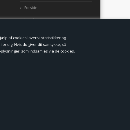
Forside
Min Konto
Nyheder
lp af cookies laver vi statistikker og
Vilkår og betingelser
for dig. Hvis du giver dit samtykke, så
onoplysninger, som indsamles via de cookies.
Profil
Erhverv log ind (B2B)
Ansøg om log ind til Erhverv (B2B)
Kontakt
Favorit
Fortrydelsesformular