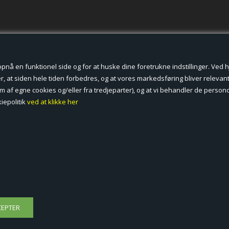
der cookies.
å en funktionel side og for at huske dine foretrukne indstillinger. Ved hjæ
, at siden hele tiden forbedres, og at vores markedsføring bliver relevant 
form af egne cookies og/eller fra tredjeparter), og at vi behandler de pers
iepolitik
ved at klikke her