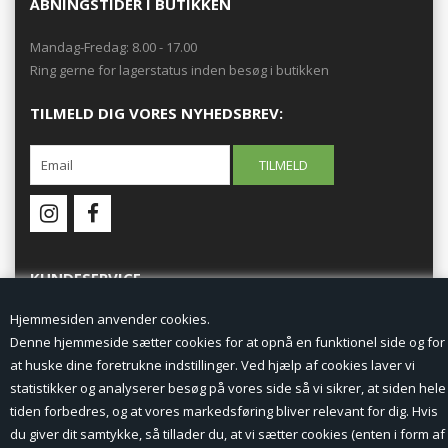
ÅBNINGSTIDER I BUTIKKEN
Mandag-Fredag: 8.00 - 17.00
Ring gerne for lagerstatus inden besøg i butikken
TILMELD DIG VORES NYHEDSBREV:
KUNDESERVICE
Hjemmesiden anvender cookies.
Forside
Denne hjemmeside sætter cookies for at opnå en funktionel side og for
at huske dine foretrukne indstillinger. Ved hjælp af cookies laver vi
Min Konto
statistikker og analyserer besøg på vores side så vi sikrer, at siden hele
tiden forbedres, og at vores markedsføring bliver relevant for dig. Hvis
Nyheder
du giver dit samtykke, så tillader du, at vi sætter cookies (enten i form af