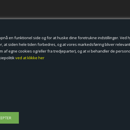
der cookies.
å en funktionel side og for at huske dine foretrukne indstillinger. Ved hjæ
, at siden hele tiden forbedres, og at vores markedsføring bliver relevant 
form af egne cookies og/eller fra tredjeparter), og at vi behandler de pers
iepolitik
ved at klikke her