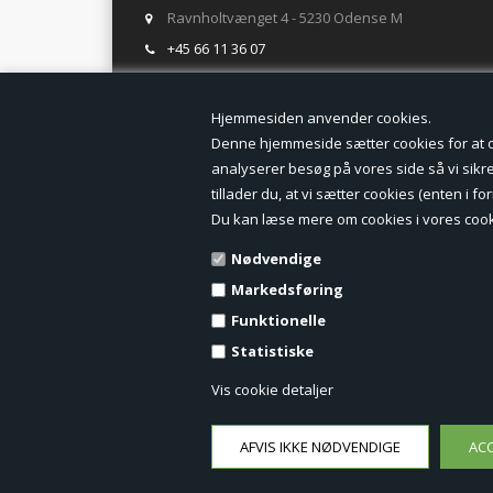
Ravnholtvænget 4 - 5230 Odense M
+45 66 11 36 07
salg@tegneogkontor.dk
Hjemmesiden anven
ÅBNINGSTIDER I BUTIKKEN
Denne hjemmeside sætter cookies for at opn
analyserer besøg på vores side så vi sikrer
Mandag-Fredag: 8.00 - 17.00
tillader du, at vi sætter cookies (enten i 
Ring gerne for lagerstatus inden besøg i butikken
Du kan læse mere om cookies i vores cook
TILMELD DIG VORES NYHEDSBREV:
Nødvendige
Markedsføring
Funktionelle
Statistiske
Vis cookie detaljer