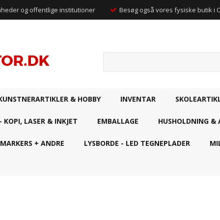
mheder og offentlige institutioner
Besøg også vores fysiske butik i
KUNSTNERARTIKLER & HOBBY
INVENTAR
SKOLEARTIK
- KOPI, LASER & INKJET
EMBALLAGE
HUSHOLDNING & 
 MARKERS + ANDRE
LYSBORDE - LED TEGNEPLADER
MI