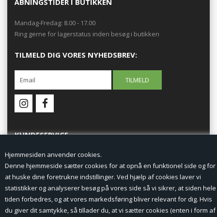
ÅBNINGSTIDER I BUTIKKEN
Mandag-Fredag: 8.00 - 17.00
Ring gerne for lagerstatus inden besøg i butikken
TILMELD DIG VORES NYHEDSBREV:
KUNDESERVICE
Hjemmesiden anvender cookies.
Forside
Denne hjemmeside sætter cookies for at opnå en funktionel side og for
at huske dine foretrukne indstillinger. Ved hjælp af cookies laver vi
Min Konto
statistikker og analyserer besøg på vores side så vi sikrer, at siden hele
tiden forbedres, og at vores markedsføring bliver relevant for dig. Hvis
Nyheder
du giver dit samtykke, så tillader du, at vi sætter cookies (enten i form af