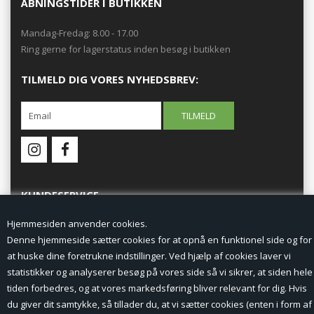
ÅBNINGSTIDER I BUTIKKEN
Mandag-Fredag: 8.00 - 17.00
Ring gerne for lagerstatus inden besøg i butikken
TILMELD DIG VORES NYHEDSBREV:
KUNDESERVICE
Hjemmesiden anvender cookies.
Forside
Denne hjemmeside sætter cookies for at opnå en funktionel side og for
at huske dine foretrukne indstillinger. Ved hjælp af cookies laver vi
Min Konto
statistikker og analyserer besøg på vores side så vi sikrer, at siden hele
tiden forbedres, og at vores markedsføring bliver relevant for dig. Hvis
Nyheder
du giver dit samtykke, så tillader du, at vi sætter cookies (enten i form af