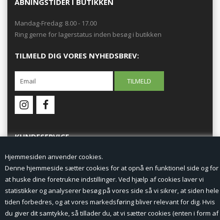
ÅBNINGSTIDER I BUTIKKEN
Mandag-Fredag: 8.00 - 17.00
Ring gerne for lagerstatus inden besøg i butikken
TILMELD DIG VORES NYHEDSBREV:
KUNDESERVICE
Hjemmesiden anvender cookies.
Forside
Denne hjemmeside sætter cookies for at opnå en funktionel side og for
at huske dine foretrukne indstillinger. Ved hjælp af cookies laver vi
Min Konto
statistikker og analyserer besøg på vores side så vi sikrer, at siden hele
tiden forbedres, og at vores markedsføring bliver relevant for dig. Hvis
Nyheder
du giver dit samtykke, så tillader du, at vi sætter cookies (enten i form af