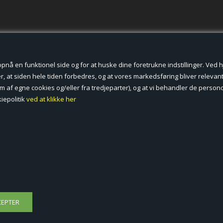
der cookies.
å en funktionel side og for at huske dine foretrukne indstillinger. Ved hjæ
, at siden hele tiden forbedres, og at vores markedsføring bliver relevant 
form af egne cookies og/eller fra tredjeparter), og at vi behandler de pers
iepolitik
ved at klikke her