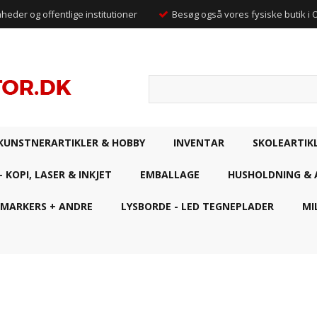
mheder og offentlige institutioner
Besøg også vores fysiske butik i
KUNSTNERARTIKLER & HOBBY
INVENTAR
SKOLEARTIK
- KOPI, LASER & INKJET
EMBALLAGE
HUSHOLDNING & 
 MARKERS + ANDRE
LYSBORDE - LED TEGNEPLADER
MI