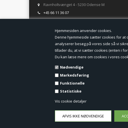
Ravnholtvænget 4 - 5230 Odense M
+45 66 11 36 07
salg@tegneogkontor.dk
Hjemmesiden anven
ÅBNINGSTIDER I BUTIKKEN
Denne hjemmeside sætter cookies for at opn
analyserer besøg på vores side så vi sikrer
Mandag-Fredag: 8.00 - 17.00
tillader du, at vi sætter cookies (enten i 
Ring gerne for lagerstatus inden besøg i butikken
Du kan læse mere om cookies i vores cook
TILMELD DIG VORES NYHEDSBREV:
Nødvendige
Markedsføring
Funktionelle
Statistiske
Vis cookie detaljer