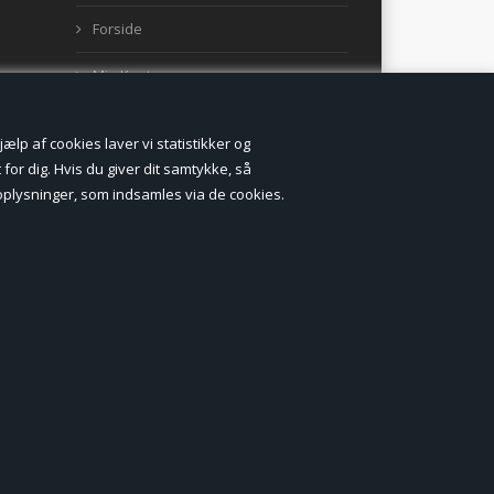
Forside
Min Konto
Nyheder
lp af cookies laver vi statistikker og
Vilkår og betingelser
for dig. Hvis du giver dit samtykke, så
onoplysninger, som indsamles via de cookies.
Profil
Erhverv log ind (B2B)
Ansøg om log ind til Erhverv (B2B)
Kontakt
Favorit
Fortrydelsesformular