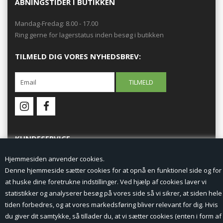
ÅBNINGSTIDER I BUTIKKEN
Mandag-Fredag: 8.00 - 17.00
Ring gerne for lagerstatus inden besøg i butikken
TILMELD DIG VORES NYHEDSBREV:
KUNDESERVICE
Hjemmesiden anvender cookies.
Forside
Denne hjemmeside sætter cookies for at opnå en funktionel side og for
at huske dine foretrukne indstillinger. Ved hjælp af cookies laver vi
Min Konto
statistikker og analyserer besøg på vores side så vi sikrer, at siden hele
tiden forbedres, og at vores markedsføring bliver relevant for dig. Hvis
Nyheder
du giver dit samtykke, så tillader du, at vi sætter cookies (enten i form af