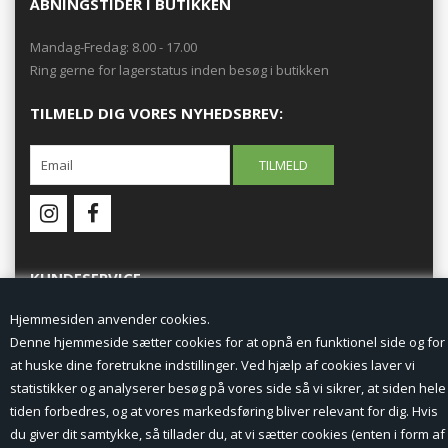
ÅBNINGSTIDER I BUTIKKEN
Mandag-Fredag: 8.00 - 17.00
Ring gerne for lagerstatus inden besøg i butikken
TILMELD DIG VORES NYHEDSBREV:
KUNDESERVICE
Hjemmesiden anvender cookies.
Forside
Denne hjemmeside sætter cookies for at opnå en funktionel side og for
at huske dine foretrukne indstillinger. Ved hjælp af cookies laver vi
Min Konto
statistikker og analyserer besøg på vores side så vi sikrer, at siden hele
tiden forbedres, og at vores markedsføring bliver relevant for dig. Hvis
Nyheder
du giver dit samtykke, så tillader du, at vi sætter cookies (enten i form af