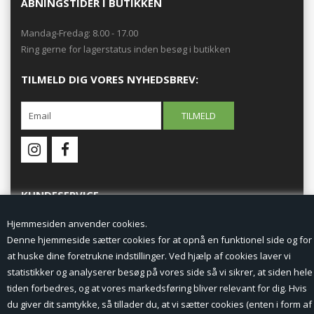
ÅBNINGSTIDER I BUTIKKEN
Mandag-Fredag: 8.00 - 17.00
Ring gerne for lagerstatus inden besøg i butikken
TILMELD DIG VORES NYHEDSBREV:
KUNDESERVICE
Hjemmesiden anvender cookies.
Forside
Denne hjemmeside sætter cookies for at opnå en funktionel side og for
at huske dine foretrukne indstillinger. Ved hjælp af cookies laver vi
Min Konto
statistikker og analyserer besøg på vores side så vi sikrer, at siden hele
tiden forbedres, og at vores markedsføring bliver relevant for dig. Hvis
Nyheder
du giver dit samtykke, så tillader du, at vi sætter cookies (enten i form af