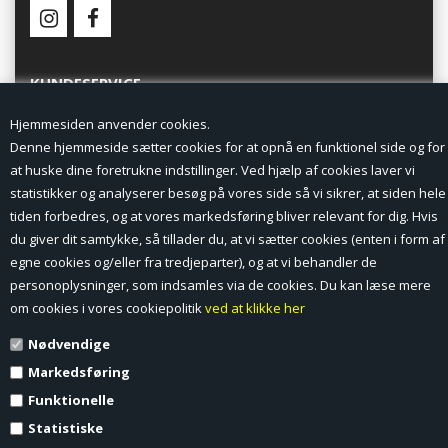
KUNDESERVICE
Hjemmesiden anvender cookies.
Forside
Denne hjemmeside sætter cookies for at opnå en funktionel side og for
at huske dine foretrukne indstillinger. Ved hjælp af cookies laver vi
Min Konto
statistikker og analyserer besøg på vores side så vi sikrer, at siden hele
tiden forbedres, og at vores markedsføring bliver relevant for dig. Hvis
Nyheder
du giver dit samtykke, så tillader du, at vi sætter cookies (enten i form af
Vilkår og betingelser
egne cookies og/eller fra tredjeparter), og at vi behandler de
personoplysninger, som indsamles via de cookies. Du kan læse mere
Profil
om cookies i vores cookiepolitik
ved at klikke her
Nødvendige
Erhverv log ind (B2B)
Markedsføring
Ansøg om log ind til Erhverv (B2B)
Funktionelle
Statistiske
Kontakt