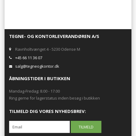
TEGNE- OG KONTORLEVERANDØREN A/S
Ravnholtvænget 4 - 5230 Odense M
+45 66 11 36 07
salg@tegneogkontor.dk
ÅBNINGSTIDER I BUTIKKEN
Mandag-Fredag: 8.00 - 17.00
Ring gerne for lagerstatus inden besøg i butikken
TILMELD DIG VORES NYHEDSBREV: