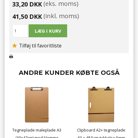
(eks. moms)
33,20 DKK
(inkl. moms)
41,50 DKK
Tilføj til favoritliste
ANDRE KUNDER KØBTE OGSÅ
Tegneplade maleplade A3
Clipboard A2+ tegneplade
(30x47cm) med klemme
63 x 48,5cm tykkelse 5mm