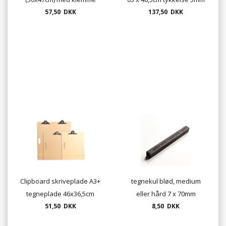
57,50 DKK
UDSOLGT
med bærehul Udsolgt
137,50 DKK
vælg 28022163
Clipboard skriveplade A3+
tegnekul blød, medium
tegneplade 46x36,5cm
eller hård 7 x 70mm
tykkelse 5mm med
51,50 DKK
8,50 DKK
bærehul