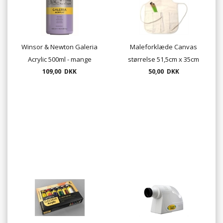
Winsor & Newton Galeria
Maleforklæde Canvas
Acrylic 500ml - mange
størrelse 51,5cm x 35cm
109,00 DKK
farver
med 4 lommer
50,00 DKK