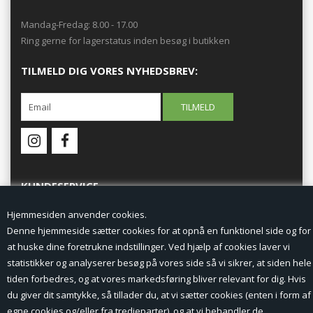
Mandag-Fredag: 8.00 - 17.00
Ring gerne for lagerstatus inden besøg i butikken
TILMELD DIG VORES NYHEDSBREV:
KUNDESERVICE
Hjemmesiden anvender cookies.
Forside
Denne hjemmeside sætter cookies for at opnå en funktionel side og for
at huske dine foretrukne indstillinger. Ved hjælp af cookies laver vi
Min Konto
statistikker og analyserer besøg på vores side så vi sikrer, at siden hele
tiden forbedres, og at vores markedsføring bliver relevant for dig. Hvis
Nyheder
du giver dit samtykke, så tillader du, at vi sætter cookies (enten i form af
Vilkår og betingelser
egne cookies og/eller fra tredjeparter), og at vi behandler de