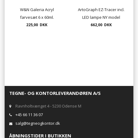
W&N Galeria Acryl
ArtoGraph EZ-Tracer incl.
farvesæt 6 x 60ml.
LED lampe NY model
225,00 DKK
662,00 DKK
TEGNE- OG KONTORLEVERANDØREN A/S
Ravnholtvænget 4 - 5230 Odense M
+45 66 11 36 07
salg@tegneogkontor.dk
ÅBNINGSTIDER I BUTIKKEN