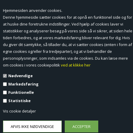
Hjemmesiden anvender cookies.
Forside
Denne hjemmeside sætter cookies for at opnå en funktionel side og for
at huske dine foretrukne indstillinger. Ved hjælp af cookies laver vi
Min Konto
statistikker og analyserer besøg på vores side så vi sikrer, at siden hele
tiden forbedres, og at vores markedsføring bliver relevant for dig. Hvis
Nyheder
du giver dit samtykke, så tillader du, at vi sætter cookies (enten i form af
Vilkår og betingelser
egne cookies og/eller fra tredjeparter), og at vi behandler de
personoplysninger, som indsamles via de cookies. Du kan læse mere
Profil
om cookies i vores cookiepolitik
ved at klikke her
Nødvendige
Erhverv log ind (B2B)
Markedsføring
Ansøg om log ind til Erhverv (B2B)
Funktionelle
Statistiske
Kontakt
Vis cookie detaljer
Favorit
Fortrydelsesformular