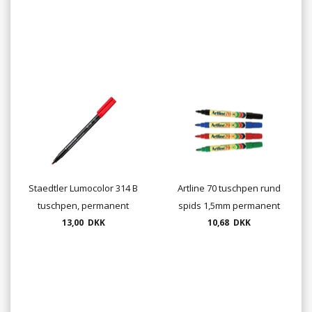
Staedtler Lumocolor 314 B
Artline 70 tuschpen rund
tuschpen, permanent
spids 1,5mm permanent
13,00 DKK
10,68 DKK
marker