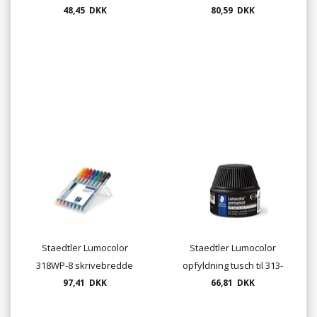
48,45 DKK
0,6mm
80,59 DKK
0,6mm
Staedtler Lumocolor
Staedtler Lumocolor
318WP-8 skrivebredde
opfyldning tusch til 313-
97,41 DKK
0,6mm
314-317 og 318 pen
66,81 DKK