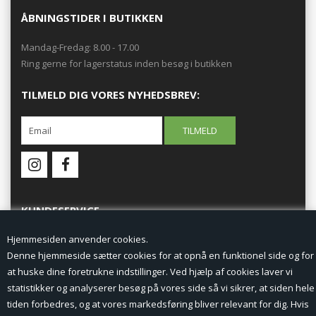
ÅBNINGSTIDER I BUTIKKEN
Mandag-Fredag: 8.00 - 17.00
Ring gerne for lagerstatus inden besøg i butikken
TILMELD DIG VORES NYHEDSBREV:
KUNDESERVICE
Hjemmesiden anvender cookies.
Forside
Denne hjemmeside sætter cookies for at opnå en funktionel side og for
at huske dine foretrukne indstillinger. Ved hjælp af cookies laver vi
Min Konto
statistikker og analyserer besøg på vores side så vi sikrer, at siden hele
tiden forbedres, og at vores markedsføring bliver relevant for dig. Hvis
Nyheder