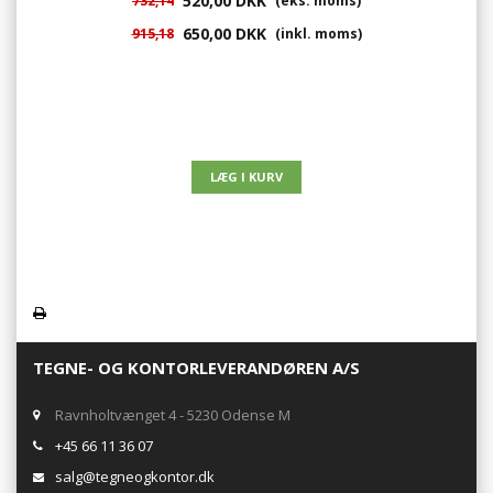
520,00 DKK
732,14
(eks. moms)
650,00 DKK
915,18
(inkl. moms)
TEGNE- OG KONTORLEVERANDØREN A/S
Ravnholtvænget 4 - 5230 Odense M
+45 66 11 36 07
salg@tegneogkontor.dk