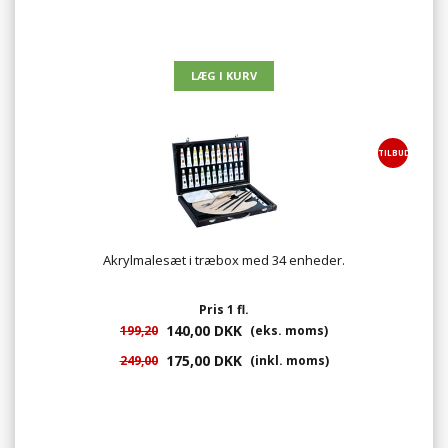
TILBUD
Akrylmalesæt i træbox med 34 enheder.
Pris 1 fl.
140,00 DKK
199,20
(eks. moms)
175,00 DKK
249,00
(inkl. moms)