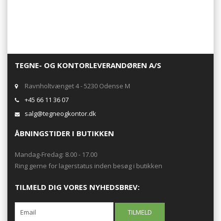
TEGNE- OG KONTORLEVERANDØREN A/S
Ravnholtvænget 4 - 5230 Odense M
+45 66 11 36 07
salg@tegneogkontor.dk
ÅBNINGSTIDER I BUTIKKEN
Mandag-Fredag: 8.00 - 17.00
Ring gerne for lagerstatus inden besøg i butikken
TILMELD DIG VORES NYHEDSBREV: