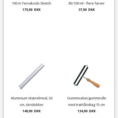
100 m Tervakoski Sketch
85/100 ml - flere farver
175,00 DKK
Paper
37,00 DKK
Aluminium skærelineal, 30
Gummivalse/gummirulle
cm, skridsikker
med træhåndtag 15 cm
140,00 DKK
134,00 DKK
UDSOLGT