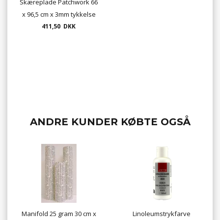
Skæreplade Patchwork 66
x 96,5 cm x 3mm tykkelse
411,50 DKK
farve grå
ANDRE KUNDER KØBTE OGSÅ
Manifold 25 gram 30 cm x
Linoleumstrykfarve