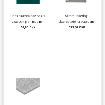
Linex skæreplade A4 CM
Skæreunderlag -
21x30cm grøn med mm
skæreplade A1 90x60 cm -
59,00 DKK
inddeling.
Tykkelse 3mm - farve grå
223,50 DKK