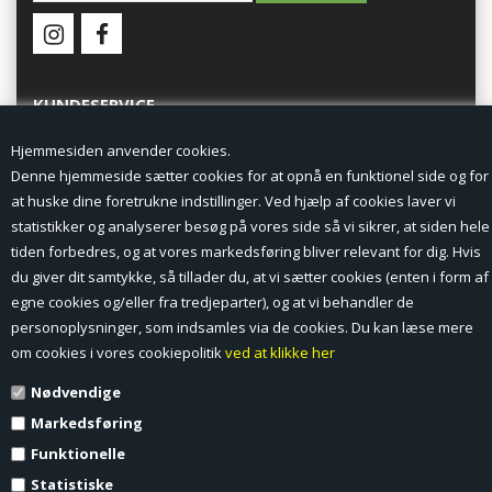
KUNDESERVICE
Hjemmesiden anvender cookies.
Forside
Denne hjemmeside sætter cookies for at opnå en funktionel side og for
at huske dine foretrukne indstillinger. Ved hjælp af cookies laver vi
Min Konto
statistikker og analyserer besøg på vores side så vi sikrer, at siden hele
tiden forbedres, og at vores markedsføring bliver relevant for dig. Hvis
Nyheder
du giver dit samtykke, så tillader du, at vi sætter cookies (enten i form af
Vilkår og betingelser
egne cookies og/eller fra tredjeparter), og at vi behandler de
personoplysninger, som indsamles via de cookies. Du kan læse mere
Profil
om cookies i vores cookiepolitik
ved at klikke her
Nødvendige
Erhverv log ind (B2B)
Markedsføring
Ansøg om log ind til Erhverv (B2B)
Funktionelle
Statistiske
Kontakt