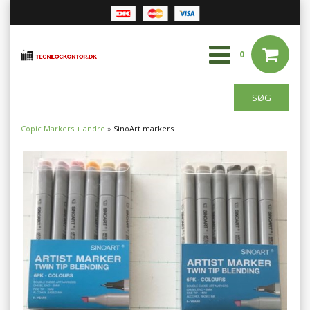
0
Copic Markers + andre
»
SinoArt markers