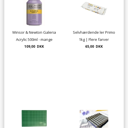
Winsor & Newton Galeria
Selvhærdende ler Primo
Acrylic 500ml - mange
1kg | Flere farver
109,00 DKK
farver
65,00 DKK