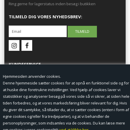
Ring gerne for lagerstatus inden besøg i butikken
TILMELD DIG VORES NYHEDSBREV:
KUNDESERVICE
Hjemmesiden anvender cookies.
Forside
Denne hjemmeside sætter cookies for at opnå en funktionel side og for
at huske dine foretrukne indstillinger. Ved hjælp af cookies laver vi
Min Konto
statistikker og analyserer besøg på vores side så vi sikrer, at siden hele
tiden forbedres, og at vores markedsføring bliver relevant for dig. Hvis
Nyheder
du giver dit samtykke, så tillader du, at vi sætter cookies (enten i form af
Vilkår og betingelser
egne cookies og/eller fra tredjeparter), og at vi behandler de
personoplysninger, som indsamles via de cookies. Du kan læse mere
Profil
om cookies i vores cookiepolitik
ved at klikke her