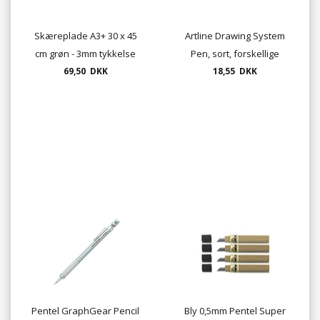
Skæreplade A3+ 30 x 45
Artline Drawing System
cm grøn - 3mm tykkelse
Pen, sort, forskellige
69,50 DKK
18,55 DKK
tykkelser
Pentel GraphGear Pencil
Bly 0,5mm Pentel Super