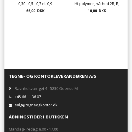
0,30 - 0,5 - 0,7 el. 0,9
Hi-polymer, hårhed 2B, B,
66,00 DKK
10,00 DKK
HB og H
TEGNE- OG KONTORLEVERANDØREN A/S
Ravnholtvænget 4 - 5230 Odense M
+45 66 11 36 07
salg@tegneogkontor.dk
ÅBNINGSTIDER I BUTIKKEN
Mandag-Fredag: 8.00 - 17.00