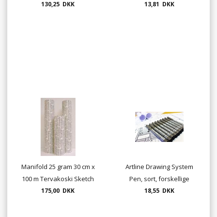
tape 19mmx33m
130,25 DKK
13,81 DKK
sort
Manifold 25 gram 30 cm x
Artline Drawing System
100 m Tervakoski Sketch
Pen, sort, forskellige
175,00 DKK
Paper
18,55 DKK
tykkelser