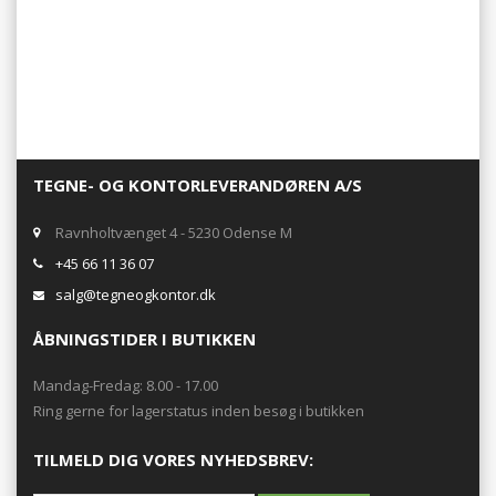
TEGNE- OG KONTORLEVERANDØREN A/S
Ravnholtvænget 4 - 5230 Odense M
+45 66 11 36 07
salg@tegneogkontor.dk
ÅBNINGSTIDER I BUTIKKEN
Mandag-Fredag: 8.00 - 17.00
Ring gerne for lagerstatus inden besøg i butikken
TILMELD DIG VORES NYHEDSBREV: