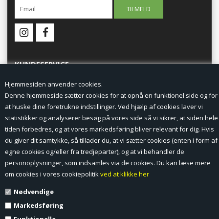
KUNDESERVICE
Hjemmesiden anvender cookies.
Forside
Denne hjemmeside sætter cookies for at opnå en funktionel side og for
at huske dine foretrukne indstillinger. Ved hjælp af cookies laver vi
Min Konto
statistikker og analyserer besøg på vores side så vi sikrer, at siden hele
tiden forbedres, og at vores markedsføring bliver relevant for dig. Hvis
Nyheder
du giver dit samtykke, så tillader du, at vi sætter cookies (enten i form af
Vilkår og betingelser
egne cookies og/eller fra tredjeparter), og at vi behandler de
personoplysninger, som indsamles via de cookies. Du kan læse mere
Profil
om cookies i vores cookiepolitik
ved at klikke her
Nødvendige
Erhverv log ind (B2B)
Markedsføring
Ansøg om log ind til Erhverv (B2B)
Funktionelle