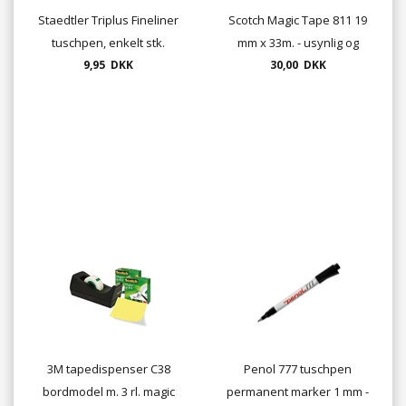
Staedtler Triplus Fineliner
Scotch Magic Tape 811 19
tuschpen, enkelt stk.
mm x 33m. - usynlig og
9,95 DKK
farver.
flytbar tape
30,00 DKK
3M tapedispenser C38
Penol 777 tuschpen
bordmodel m. 3 rl. magic
permanent marker 1 mm -