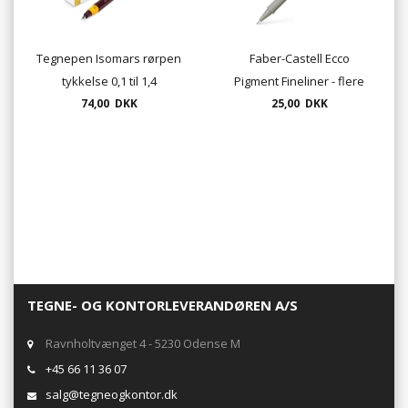
Tegnepen Isomars rørpen
Faber-Castell Ecco
tykkelse 0,1 til 1,4
Pigment Fineliner - flere
74,00 DKK
tykkelser - drawing Pen
25,00 DKK
"ECCO", finepen,
tegnepen
TEGNE- OG KONTORLEVERANDØREN A/S
Ravnholtvænget 4 - 5230 Odense M
+45 66 11 36 07
salg@tegneogkontor.dk