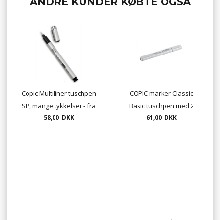
ANDRE KUNDER KØBTE OGSÅ
Copic Multiliner tuschpen
COPIC marker Classic
SP, mange tykkelser - fra
Basic tuschpen med 2
58,00 DKK
0,03 etc.
spidser. Ring for
61,00 DKK
lagerstatus