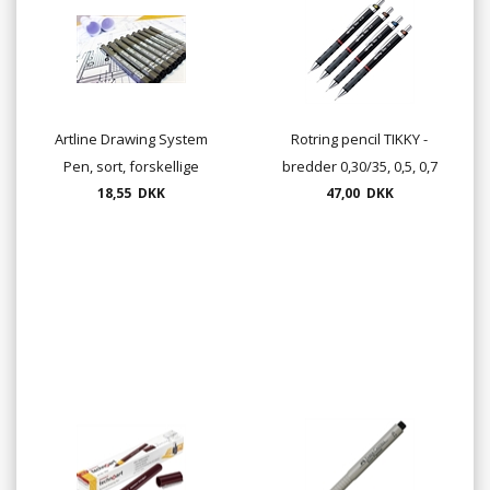
Artline Drawing System
Rotring pencil TIKKY -
Pen, sort, forskellige
bredder 0,30/35, 0,5, 0,7
18,55 DKK
tykkelser
47,00 DKK
og 0,9/1,0