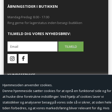
ÅBNINGSTIDER I BUTIKKEN
Mandag-Fredag: 8.00 - 17.00
Ring gerne for lagerstatus inden besøg i butikken
TILMELD DIG VORES NYHEDSBREV:
KUNDESERVICE
Hjemmesiden anvender cookies.
Forside
Denne hjemmeside sætter cookies for at opnå en funktionel side og for
at huske dine foretrukne indstillinger. Ved hjælp af cookies laver vi
Min Konto
statistikker og analyserer besøg på vores side så vi sikrer, at siden hele
tiden forbedres, og at vores markedsføring bliver relevant for dig. Hvis
Nyheder