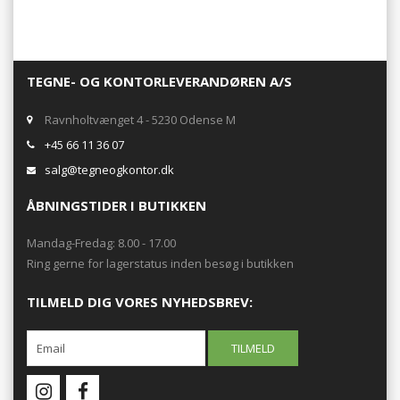
TEGNE- OG KONTORLEVERANDØREN A/S
Ravnholtvænget 4 - 5230 Odense M
+45 66 11 36 07
salg@tegneogkontor.dk
ÅBNINGSTIDER I BUTIKKEN
Mandag-Fredag: 8.00 - 17.00
Ring gerne for lagerstatus inden besøg i butikken
TILMELD DIG VORES NYHEDSBREV: