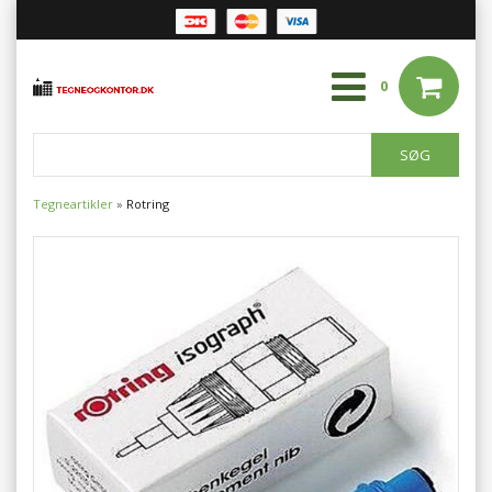
0
Tegneartikler
»
Rotring