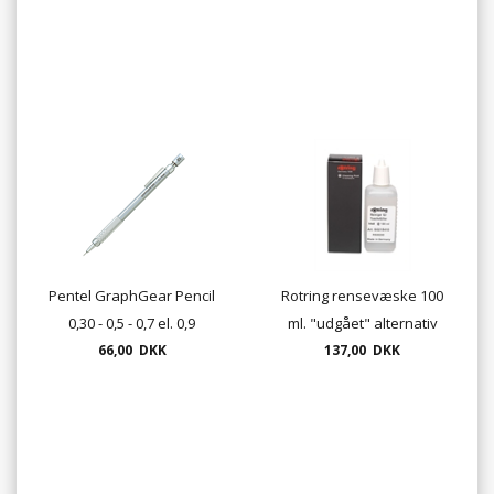
Pentel GraphGear Pencil
Rotring rensevæske 100
0,30 - 0,5 - 0,7 el. 0,9
ml. "udgået" alternativ
66,00 DKK
137,00 DKK
2600PC25