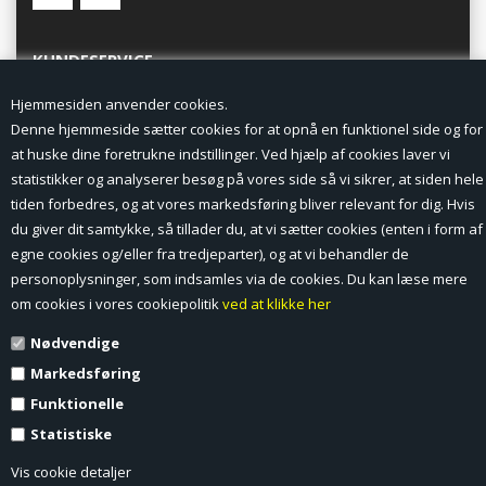
KUNDESERVICE
Hjemmesiden anvender cookies.
Forside
Denne hjemmeside sætter cookies for at opnå en funktionel side og for
at huske dine foretrukne indstillinger. Ved hjælp af cookies laver vi
Min Konto
statistikker og analyserer besøg på vores side så vi sikrer, at siden hele
tiden forbedres, og at vores markedsføring bliver relevant for dig. Hvis
Nyheder
du giver dit samtykke, så tillader du, at vi sætter cookies (enten i form af
Vilkår og betingelser
egne cookies og/eller fra tredjeparter), og at vi behandler de
personoplysninger, som indsamles via de cookies. Du kan læse mere
Profil
om cookies i vores cookiepolitik
ved at klikke her
Nødvendige
Erhverv log ind (B2B)
Markedsføring
Ansøg om log ind til Erhverv (B2B)
Funktionelle
Statistiske
Kontakt
Vis cookie detaljer
Favorit