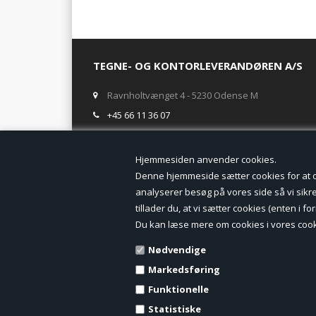
TEGNE- OG KONTORLEVERANDØREN A/S
Ravnholtvænget 4 - 5230 Odense M
+45 66 11 36 07
salg@tegneogkontor.dk
Hjemmesiden anven
ÅBNINGSTIDER I BUTIKKEN
Denne hjemmeside sætter cookies for at opn
analyserer besøg på vores side så vi sikrer
Mandag-Fredag: 8.00 - 17.00
tillader du, at vi sætter cookies (enten i 
Ring gerne for lagerstatus inden besøg i butikken
Du kan læse mere om cookies i vores cook
TILMELD DIG VORES NYHEDSBREV:
Nødvendige
Markedsføring
Funktionelle
Statistiske