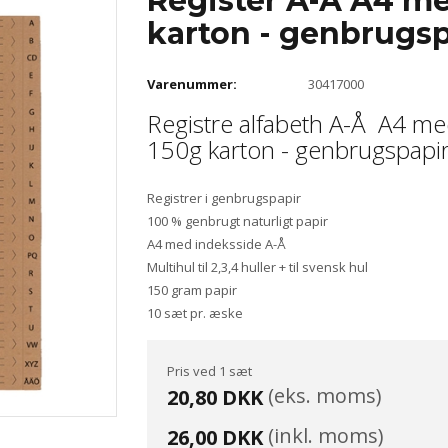
Register A-Å A4 me
karton - genbrugsp
Varenummer:
30417000
Registre alfabeth A-Å A4 me
150g karton - genbrugspapi
Registrer i genbrugspapir
100 % genbrugt naturligt papir
A4 med indeksside A-Å
Multihul til 2,3,4 huller + til svensk hul
150 gram papir
10 sæt pr. æske
Pris ved 1 sæt
(eks. moms)
20,80 DKK
(inkl. moms)
26,00 DKK