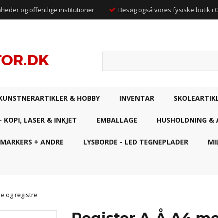
mheder og offentlige institutioner
Besøg også vores fysiske butik i
KUNSTNERARTIKLER & HOBBY
INVENTAR
SKOLEARTIK
- KOPI, LASER & INKJET
EMBALLAGE
HUSHOLDNING & 
 MARKERS + ANDRE
LYSBORDE - LED TEGNEPLADER
MI
e og registre