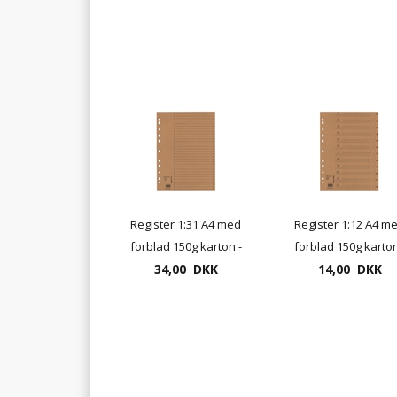
Register 1:31 A4 med
Register 1:12 A4 m
forblad 150g karton -
forblad 150g karton
genbrugspapir
34,00 DKK
genbrugspapir
14,00 DKK