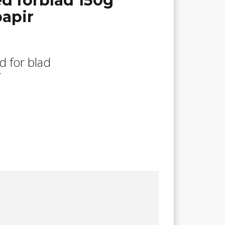
d forblad 150g
apir
d for blad
r