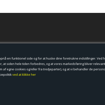
der cookies.
å en funktionel side og for at huske dine foretrukne indstillinger. Ved hjæ
, at siden hele tiden forbedres, og at vores markedsføring bliver relevant 
form af egne cookies og/eller fra tredjeparter), og at vi behandler de pers
iepolitik
ved at klikke her