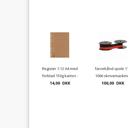
Register 1:12 A4 med
farvebånd spole 11
forblad 150g karton -
1066 skrivemaskin
genbrugspapir
14,00 DKK
100,00 DKK