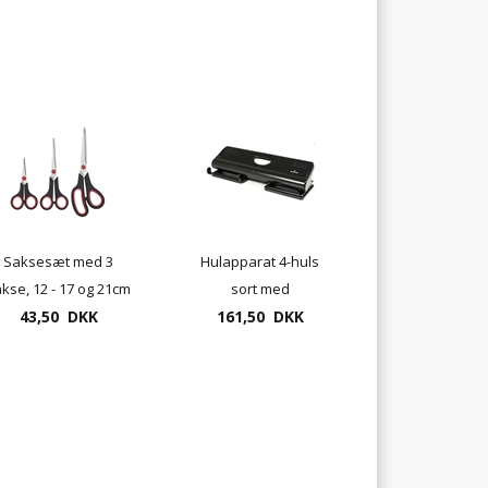
Saksesæt med 3
Hulapparat 4-huls
kse, 12 - 17 og 21cm
sort med
43,50 DKK
afstandsskinne - op til
161,50 DKK
22 sider