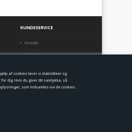
KUNDESERVICE
Forside
Min Konto
Nyheder
lp af cookies laver vi statistikker og
Vilkår og betingelser
for dig. Hvis du giver dit samtykke, så
onoplysninger, som indsamles via de cookies.
Profil
Erhverv log ind (B2B)
Ansøg om log ind til Erhverv (B2B)
Kontakt