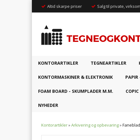
Altid skarpe priser
Salg til private, virkso
KONTORARTIKLER
TEGNEARTIKLER
KONTORMASKINER & ELEKTRONIK
PAPIR 
FOAM BOARD - SKUMPLADER M.M.
COPIC
NYHEDER
Kontorartikler
»
Arkivering og opbevaring
»
Faneblad