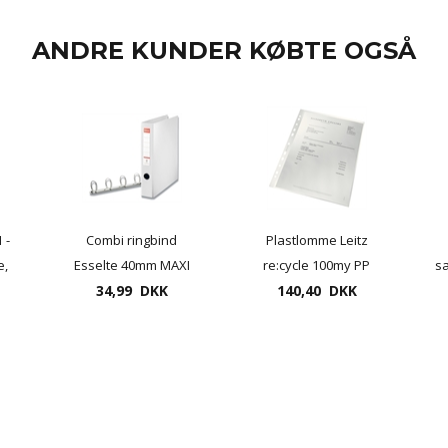
ANDRE KUNDER KØBTE OGSÅ
 -
Combi ringbind
Plastlomme Leitz
e,
Esselte 40mm MAXI
re:cycle 100my PP
sa
34,99 DKK
med præg A4 åben
140,40 DKK
foroven, 100 pr. æske