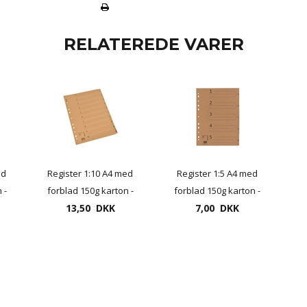
RELATEREDE VARER
ed
Register 1:10 A4 med
Register 1:5 A4 med
 -
forblad 150g karton -
forblad 150g karton -
genbrugspapir
13,50 DKK
genbrugspapir
7,00 DKK