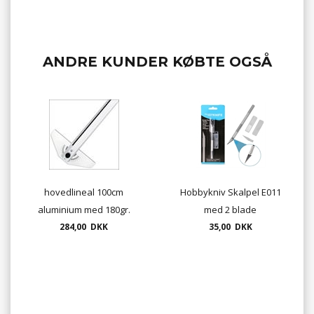
ANDRE KUNDER KØBTE OGSÅ
hovedlineal 100cm
Hobbykniv Skalpel E011
aluminium med 180gr.
med 2 blade
284,00 DKK
hoved
35,00 DKK