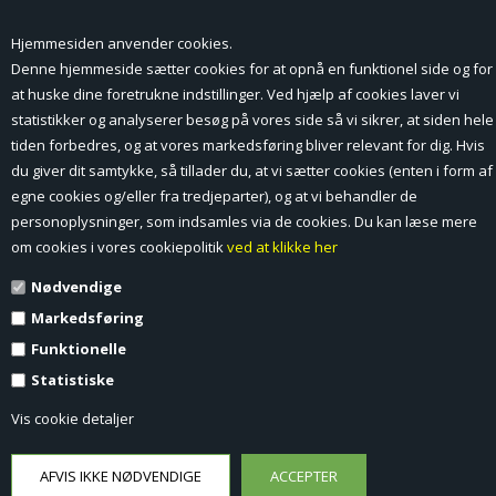
Hjemmesiden anvender cookies.
Forside
Denne hjemmeside sætter cookies for at opnå en funktionel side og for
at huske dine foretrukne indstillinger. Ved hjælp af cookies laver vi
Min Konto
statistikker og analyserer besøg på vores side så vi sikrer, at siden hele
tiden forbedres, og at vores markedsføring bliver relevant for dig. Hvis
Nyheder
du giver dit samtykke, så tillader du, at vi sætter cookies (enten i form af
Vilkår og betingelser
egne cookies og/eller fra tredjeparter), og at vi behandler de
personoplysninger, som indsamles via de cookies. Du kan læse mere
Profil
om cookies i vores cookiepolitik
ved at klikke her
Nødvendige
Erhverv log ind (B2B)
Markedsføring
Ansøg om log ind til Erhverv (B2B)
Funktionelle
Statistiske
Kontakt
Vis cookie detaljer
Favorit
Fortrydelsesformular