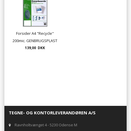
Forsider A4 "Recycle"
200mic. GENBRUGSPLAST
Clear 100/pk.
139,00 DKK
TEGNE- OG KONTORLEVERANDØREN A/S
Ravnholtvænget 4 - 5230 Odense M