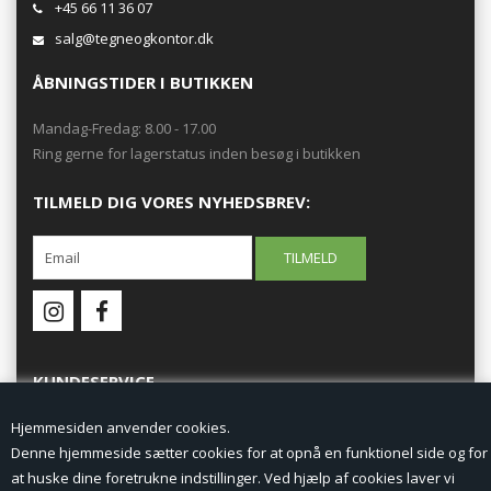
+45 66 11 36 07
salg@tegneogkontor.dk
ÅBNINGSTIDER I BUTIKKEN
Mandag-Fredag: 8.00 - 17.00
Ring gerne for lagerstatus inden besøg i butikken
TILMELD DIG VORES NYHEDSBREV:
KUNDESERVICE
Hjemmesiden anvender cookies.
Forside
Denne hjemmeside sætter cookies for at opnå en funktionel side og for
at huske dine foretrukne indstillinger. Ved hjælp af cookies laver vi
Min Konto