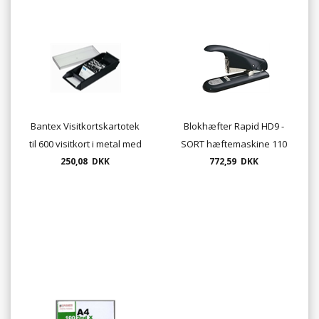
Bantex Visitkortskartotek
Blokhæfter Rapid HD9 -
til 600 visitkort i metal med
SORT hæftemaskine 110
røgfarvet låg
250,08 DKK
772,59 DKK
ark