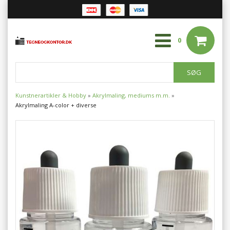
0
Kunstnerartikler & Hobby
»
Akrylmaling, mediums m.m.
»
Akrylmaling A-color + diverse