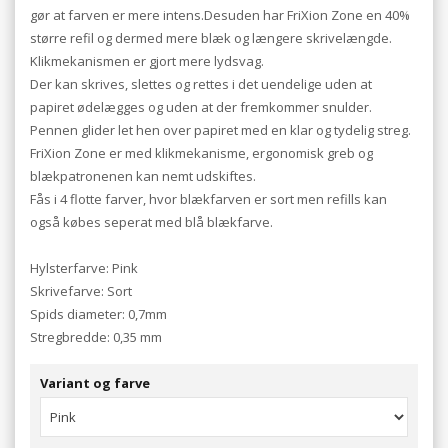
gør at farven er mere intens.Desuden har FriXion Zone en 40%
større refil og dermed mere blæk og længere skrivelængde.
Klikmekanismen er gjort mere lydsvag.
Der kan skrives, slettes og rettes i det uendelige uden at
papiret ødelægges og uden at der fremkommer snulder.
Pennen glider let hen over papiret med en klar og tydelig streg.
FriXion Zone er med klikmekanisme, ergonomisk greb og
blækpatronenen kan nemt udskiftes.
Fås i 4 flotte farver, hvor blækfarven er sort men refills kan
også købes seperat med blå blækfarve.
Hylsterfarve: Pink
Skrivefarve: Sort
Spids diameter: 0,7mm
Stregbredde: 0,35 mm
Variant og farve