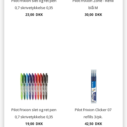
Pilot Frixion slet og ret pen
Pilot FriXion Zone - Refill
0,7 skrivetykkelse 0,35
blå M
farve sort blå rød og grøn
23,00 DKK
30,00 DKK
Pilot Frixion slet og ret pen
Pilot Frixion Clicker 07
0,7 skrivetykkelse 0,35
refills 3/pk.
speciel farver
19,00 DKK
42,50 DKK