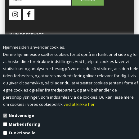
KUNDESERVICE
Hjemmesiden anvender cookies.
Forside
Denne hjemmeside sætter cookies for at opnå en funktionel side og for
at huske dine foretrukne indstillinger. Ved hjælp af cookies laver vi
Min Konto
statistikker og analyserer besøg på vores side så vi sikrer, at siden hele
tiden forbedres, og at vores markedsføring bliver relevant for dig. Hvis
Nyheder
du giver dit samtykke, så tillader du, at vi sætter cookies (enten i form af
Vilkår og betingelser
egne cookies og/eller fra tredjeparter), og at vi behandler de
personoplysninger, som indsamles via de cookies. Du kan læse mere
Profil
om cookies i vores cookiepolitik
ved at klikke her
Nødvendige
Erhverv log ind (B2B)
Markedsføring
Ansøg om log ind til Erhverv (B2B)
Funktionelle