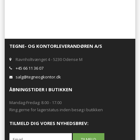
TEGNE- OG KONTORLEVERANDØREN A/S
Ravnholtvænget 4 - 5230 Odense M
+45 66 11 36 07
salg@tegneogkontor.dk
ÅBNINGSTIDER I BUTIKKEN
Mandag-Fredag: 8.00 - 17.00
Ring gerne for lagerstatus inden besøg i butikken
TILMELD DIG VORES NYHEDSBREV: