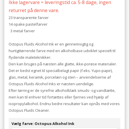
Ikke lagervare = leveringstid ca. 5-8 dage, ingen
returret på denne vare.
23 transparente farver
14 opake pastelfarver
3 metal farver
Octopus Fluids Alcohol Ink er en gennemsigtig og
hurtigttørrende farve med en alkoholbase udviklet specielt til
flydende maleteknikker.
Den kan bruges på næsten alle glatte, ikke-porøse materialer.
Det er bedst egnet til specialbelagt papir (f.eks. Yupo-papir),
glas, metal, keramik, porcelæn og sten – anvendelserne af
Octopus Fluids Alcohol Inks er næsten uendelige.
Efter tørring er de syrefrie alkoholblæk smuds- og vandtætte,
men kan til enhver tid fortættes eller fjernes ved hjælp af
isopropylalkohol. Endnu bedre resultater kan opnås med vores
Octopus Fluids Cleaner.
Vælg farve: Octopus Alkohol Ink