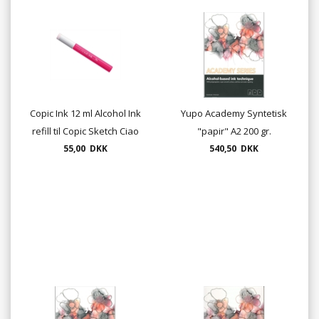
Copic Ink 12 ml Alcohol Ink
Yupo Academy Syntetisk
refill til Copic Sketch Ciao
"papir" A2 200 gr.
55,00 DKK
og Classic
540,50 DKK