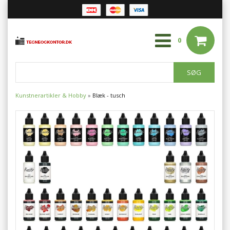
0
Kunstnerartikler & Hobby
»
Blæk - tusch