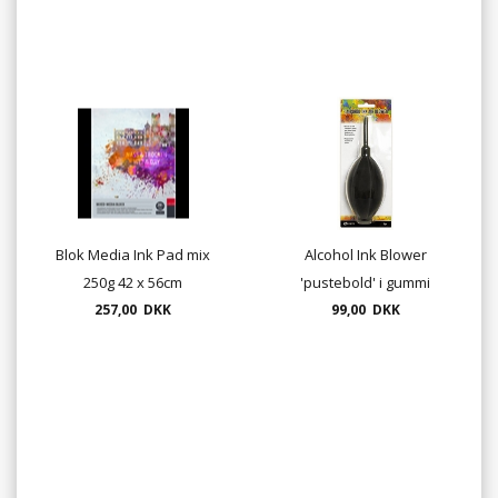
Blok Media Ink Pad mix
Alcohol Ink Blower
250g 42 x 56cm
'pustebold' i gummi
257,00 DKK
(udgår - 1 stk tilbage)
99,00 DKK