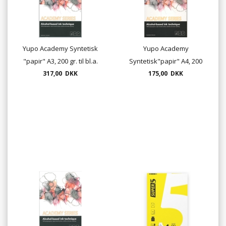
Yupo Academy Syntetisk
Yupo Academy
"papir" A3, 200 gr. til bl.a.
Syntetisk"papir" A4, 200
317,00 DKK
alkohol ink
175,00 DKK
gr.