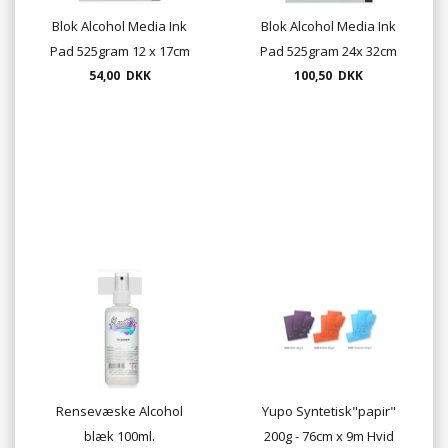
Blok Alcohol Media Ink
Blok Alcohol Media Ink
Pad 525gram 12 x 17cm
Pad 525gram 24x 32cm
54,00 DKK
Yupo
100,50 DKK
Yupo
Rensevæske Alcohol
Yupo Syntetisk"papir"
blæk 100ml.
200g - 76cm x 9m Hvid