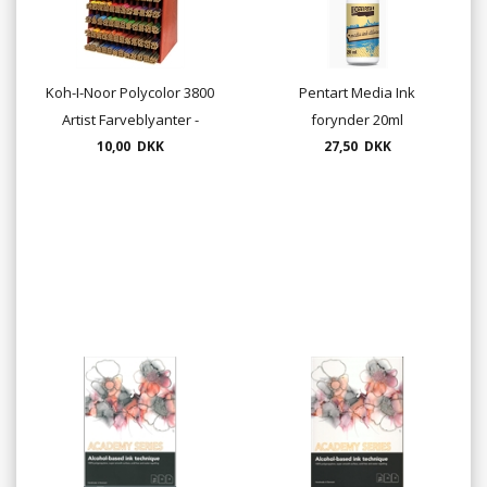
Koh-I-Noor Polycolor 3800
Pentart Media Ink
Artist Farveblyanter -
forynder 20ml
enkeltstyks -
10,00 DKK
27,50 DKK