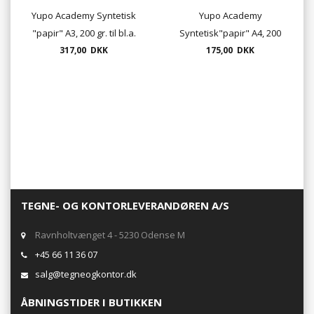
Yupo Academy Syntetisk
Yupo Academy
"papir" A3, 200 gr. til bl.a.
Syntetisk"papir" A4, 200
317,00 DKK
alkohol ink
175,00 DKK
gr.
TEGNE- OG KONTORLEVERANDØREN A/S
Ravnholtvænget 4 - 5230 Odense M
+45 66 11 36 07
salg@tegneogkontor.dk
ÅBNINGSTIDER I BUTIKKEN