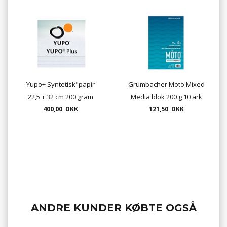
Yupo+ Syntetisk"papir
Grumbacher Moto Mixed
22,5 + 32 cm 200 gram
Media blok 200 g 10 ark
Alcohol Ink papir 50
400,00 DKK
format 22,9 x 30,5 cm
121,50 DKK
ark/pk.
ANDRE KUNDER KØBTE OGSÅ