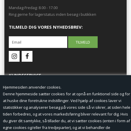
Mandag-Fredag: 8.00 - 17.00
Ring gerne for lagerstatus inden besøg i butikken
TILMELD DIG VORES NYHEDSBREV:
KUNDESERVICE
Hjemmesiden anvender cookies.
Forside
Denne hjemmeside sætter cookies for at opnå en funktionel side og for
at huske dine foretrukne indstillinger. Ved hjælp af cookies laver vi
Min Konto
statistikker og analyserer besøg på vores side så vi sikrer, at siden hele
tiden forbedres, og at vores markedsføring bliver relevant for dig. Hvis
Nyheder
du giver dit samtykke, så tillader du, at vi sætter cookies (enten i form af
Vilkår og betingelser
egne cookies og/eller fra tredjeparter), og at vi behandler de