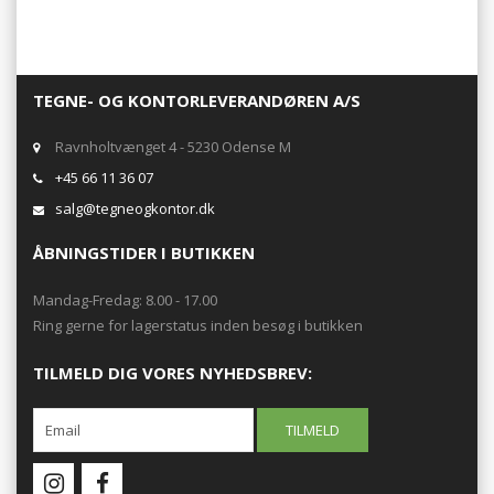
TEGNE- OG KONTORLEVERANDØREN A/S
Ravnholtvænget 4 - 5230 Odense M
+45 66 11 36 07
salg@tegneogkontor.dk
ÅBNINGSTIDER I BUTIKKEN
Mandag-Fredag: 8.00 - 17.00
Ring gerne for lagerstatus inden besøg i butikken
TILMELD DIG VORES NYHEDSBREV: