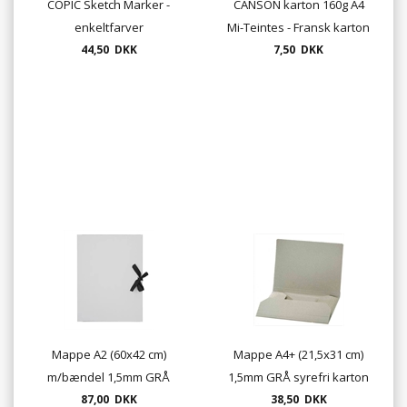
COPIC Sketch Marker -
CANSON karton 160g A4
enkeltfarver
Mi-Teintes - Fransk karton
44,50 DKK
(enkelt ark)
7,50 DKK
Mappe A2 (60x42 cm)
Mappe A4+ (21,5x31 cm)
m/bændel 1,5mm GRÅ
1,5mm GRÅ syrefri karton
syrefri karton med 3
87,00 DKK
med 3 klapper
38,50 DKK