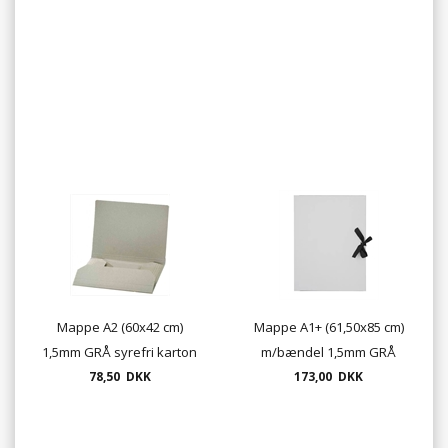
klapper udstandset
udstandset
Mappe A2 (60x42 cm)
Mappe A1+ (61,50x85 cm)
1,5mm GRÅ syrefri karton
m/bændel 1,5mm GRÅ
med 3 klapper
78,50 DKK
syrefri karton med 3
173,00 DKK
udstandset UDSOLGT
klapper udstandset