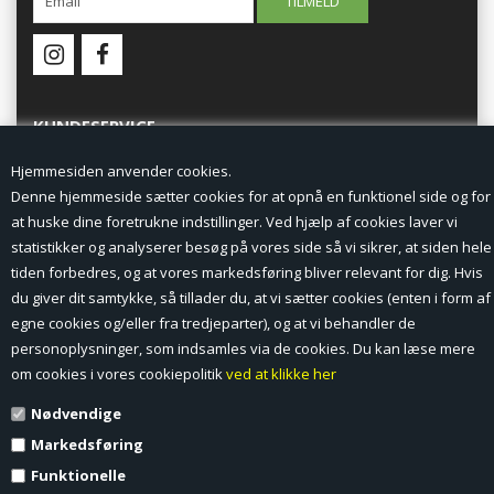
KUNDESERVICE
Hjemmesiden anvender cookies.
Forside
Denne hjemmeside sætter cookies for at opnå en funktionel side og for
at huske dine foretrukne indstillinger. Ved hjælp af cookies laver vi
Min Konto
statistikker og analyserer besøg på vores side så vi sikrer, at siden hele
tiden forbedres, og at vores markedsføring bliver relevant for dig. Hvis
Nyheder
du giver dit samtykke, så tillader du, at vi sætter cookies (enten i form af
Vilkår og betingelser
egne cookies og/eller fra tredjeparter), og at vi behandler de
personoplysninger, som indsamles via de cookies. Du kan læse mere
Profil
om cookies i vores cookiepolitik
ved at klikke her
Nødvendige
Erhverv log ind (B2B)
Markedsføring
Ansøg om log ind til Erhverv (B2B)
Funktionelle