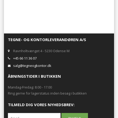
TEGNE- OG KONTORLEVERANDØREN A/S
Ravnholtvænget 4 - 5230 Odense M
+45 66 11 36 07
salg@tegneogkontor.dk
ÅBNINGSTIDER I BUTIKKEN
Mandag-Fredag: 8.00 - 17.00
Ring gerne for lagerstatus inden besøg i butikken
TILMELD DIG VORES NYHEDSBREV: