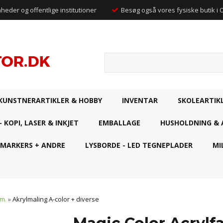
mheder og offentlige institutioner
Besøg også vores fysiske butik i
KUNSTNERARTIKLER & HOBBY
INVENTAR
SKOLEARTIK
- KOPI, LASER & INKJET
EMBALLAGE
HUSHOLDNING & 
 MARKERS + ANDRE
LYSBORDE - LED TEGNEPLADER
MI
m.
»
Akrylmaling A-color + diverse