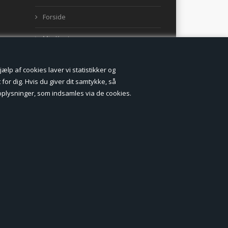
Forside
Min Konto
Nyheder
lp af cookies laver vi statistikker og
Vilkår og betingelser
for dig. Hvis du giver dit samtykke, så
onoplysninger, som indsamles via de cookies.
Profil
Erhverv log ind (B2B)
Ansøg om log ind til Erhverv (B2B)
Kontakt
Favorit
Fortrydelsesformular