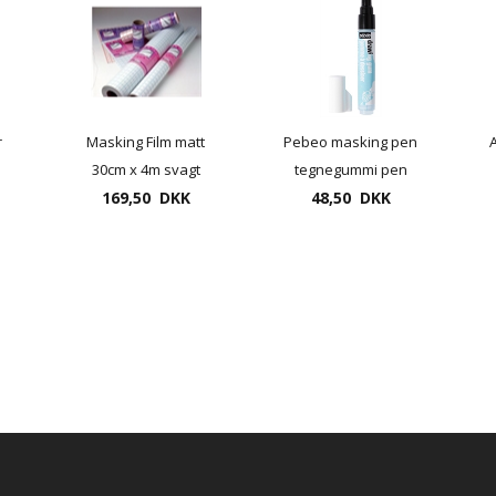
r
Masking Film matt
Pebeo masking pen
A
30cm x 4m svagt
tegnegummi pen
169,50 DKK
klæbende
48,50 DKK