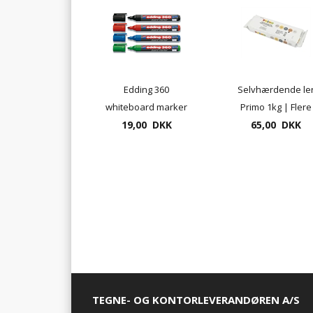
Edding 360
Selvhærdende le
whiteboard marker
Primo 1kg | Flere
19,00 DKK
1,5/3mm
65,00 DKK
farver
TEGNE- OG KONTORLEVERANDØREN A/S