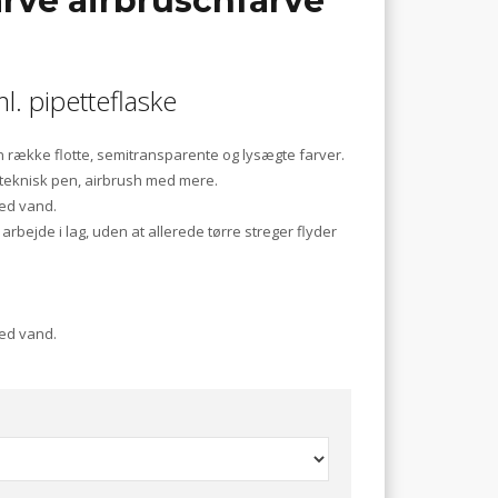
arve airbruschfarve
l. pipetteflaske
n række flotte, semitransparente og lysægte farver.
 teknisk pen, airbrush med mere.
med vand.
arbejde i lag, uden at allerede tørre streger flyder
med vand.