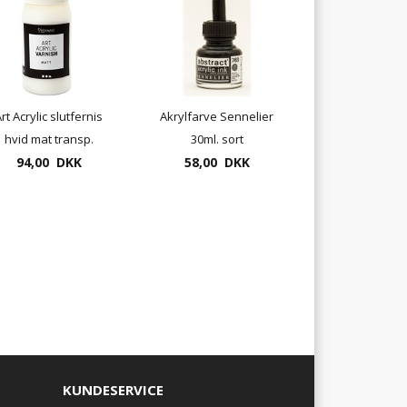
rt Acrylic slutfernis
Akrylfarve Sennelier
hvid mat transp.
30ml. sort
500ml.udsolgt
94,00 DKK
58,00 DKK
KUNDESERVICE