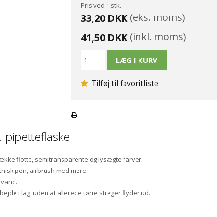
Pris ved 1 stk.
(eks. moms)
33,20 DKK
(inkl. moms)
41,50 DKK
Tilføj til favoritliste
. pipetteflaske
række flotte, semitransparente og lysægte farver.
eknisk pen, airbrush med mere.
 vand.
ejde i lag, uden at allerede tørre streger flyder ud.