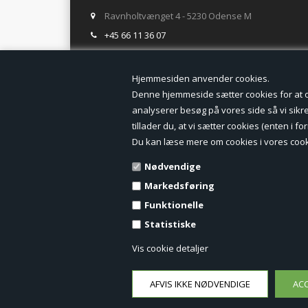
Ravnholtvænget 4 - 5230 Odense M
+45 66 11 36 07
salg@tegneogkontor.dk
Hjemmesiden anven
ÅBNINGSTIDER I BUTIKKEN
Denne hjemmeside sætter cookies for at opn
analyserer besøg på vores side så vi sikrer
Mandag-Fredag: 8.00 - 17.00
tillader du, at vi sætter cookies (enten i 
Ring gerne for lagerstatus inden besøg i butikken
Du kan læse mere om cookies i vores cook
TILMELD DIG VORES NYHEDSBREV:
Nødvendige
Markedsføring
Funktionelle
Statistiske
Vis cookie detaljer