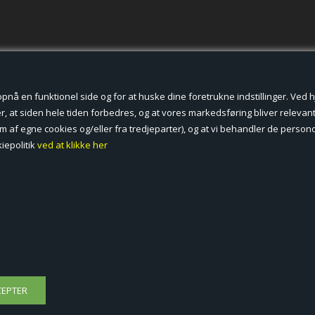
der cookies.
å en funktionel side og for at huske dine foretrukne indstillinger. Ved hjæ
, at siden hele tiden forbedres, og at vores markedsføring bliver relevant 
form af egne cookies og/eller fra tredjeparter), og at vi behandler de pers
iepolitik
ved at klikke her