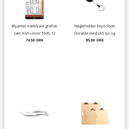
Blyanter træblyant grafisk
Nøgleholder Yoyo Style
sæt, Koh-i-noor 1500, 12
Durable med LED lys og
74,50 DKK
stk/sæt
80cm nylonwire
85,00 DKK