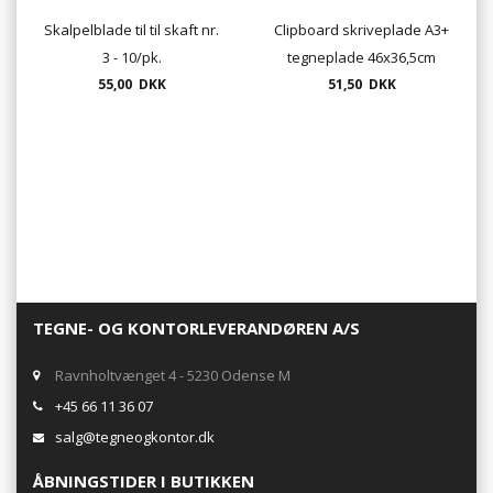
Skalpelblade til til skaft nr.
Clipboard skriveplade A3+
3 - 10/pk.
tegneplade 46x36,5cm
55,00 DKK
tykkelse 5mm med
51,50 DKK
bærehul
TEGNE- OG KONTORLEVERANDØREN A/S
Ravnholtvænget 4 - 5230 Odense M
+45 66 11 36 07
salg@tegneogkontor.dk
ÅBNINGSTIDER I BUTIKKEN