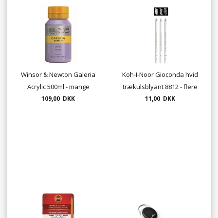
Winsor & Newton Galeria
Koh-I-Noor Gioconda hvid
Acrylic 500ml - mange
trækulsblyant 8812 - flere
109,00 DKK
farver
hårdheder
11,00 DKK