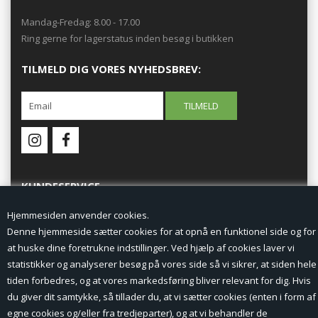
Mandag-Fredag: 8.00 - 17.00
Ring gerne for lagerstatus inden besøg i butikken
TILMELD DIG VORES NYHEDSBREV:
KUNDESERVICE
Hjemmesiden anvender cookies.
Forside
Denne hjemmeside sætter cookies for at opnå en funktionel side og for
at huske dine foretrukne indstillinger. Ved hjælp af cookies laver vi
Min Konto
statistikker og analyserer besøg på vores side så vi sikrer, at siden hele
tiden forbedres, og at vores markedsføring bliver relevant for dig. Hvis
Nyheder
du giver dit samtykke, så tillader du, at vi sætter cookies (enten i form af
Vilkår og betingelser
egne cookies og/eller fra tredjeparter), og at vi behandler de