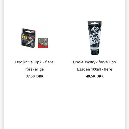
Lino knive 5/pk. - flere
Linoleumstryk farve Lino
forskellige
Essdee 100ml - flere
37,50 DKK
49,50 DKK
farver