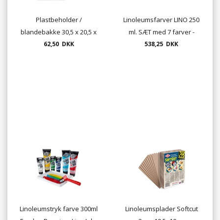
Plastbeholder /
Linoleumsfarver LINO 250
blandebakke 30,5 x 20,5 x
ml. SÆT med 7 farver -
3cm UDSOLGT
62,50 DKK
kunstnerkvalitet
538,25 DKK
UDSOLGT
Linoleumstryk farve 300ml
Linoleumsplader Softcut