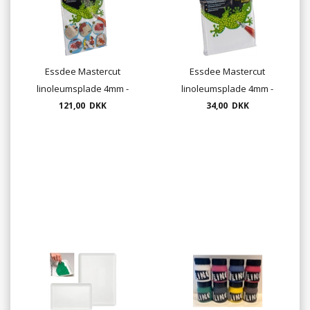
Essdee Mastercut
Essdee Mastercut
linoleumsplade 4mm -
linoleumsplade 4mm -
30x20cm - 2/pk.
121,00 DKK
10x10 cm - 2/pk.
34,00 DKK