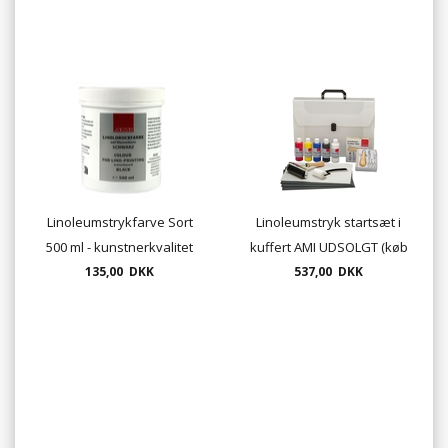
Linoleumstrykfarve Sort
Linoleumstryk startsæt i
500 ml - kunstnerkvalitet
kuffert AMI UDSOLGT (køb
135,00 DKK
vare nr. 26262625 istedet)
537,00 DKK