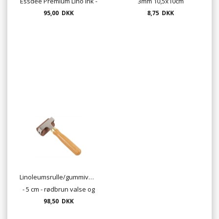
Essdee Premium Lino Ink -
3mm 10,5x10cm
95,00 DKK
18 farver
8,75 DKK
Linoleumsrulle/gummivalse
- 5 cm - rødbrun valse og
træhåndtag
98,50 DKK