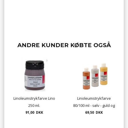
ANDRE KUNDER KØBTE OGSÅ
Linoleumstrykfarve Lino
Linoleumstrykfarve
250 ml.
80/100 ml - sølv - guld og
91,00 DKK
69,50 DKK
kobber.