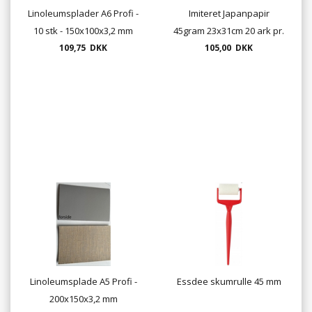
Linoleumsplader A6 Profi -
Imiteret Japanpapir
10 stk - 150x100x3,2 mm
45gram 23x31cm 20 ark pr.
109,75 DKK
blok UDSOLGT
105,00 DKK
Linoleumsplade A5 Profi -
Essdee skumrulle 45 mm
200x150x3,2 mm