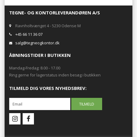
TEGNE- OG KONTORLEVERANDØREN A/S
Ravnholtvænget 4 - 5230 Odense M
+45 66 11 36 07
salg@tegneogkontor.dk
ÅBNINGSTIDER I BUTIKKEN
Mandag-Fredag: 8.00 - 17.00
Ring gerne for lagerstatus inden besøg i butikken
TILMELD DIG VORES NYHEDSBREV: