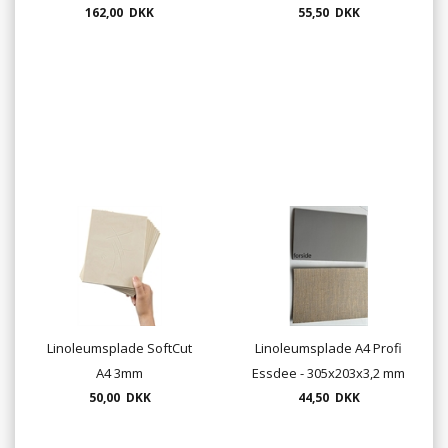
162,00 DKK
6 knive
55,50 DKK
Linoleumsplade SoftCut
Linoleumsplade A4 Profi
A4 3mm
Essdee - 305x203x3,2 mm
50,00 DKK
44,50 DKK