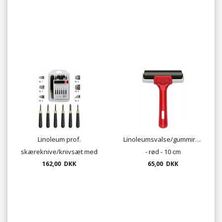
Linoleum prof.
Linoleumsvalse/gummirulle
skæreknive/knivsæt med
- rød - 10 cm
162,00 DKK
6 knive
65,00 DKK