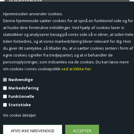
KUNDESERVICE
Hjemmesiden anvender cookies.
Forside
Denne hjemmeside sætter cookies for at opnå en funktionel side og for
at huske dine foretrukne indstillinger. Ved hjælp af cookies laver vi
Min Konto
statistikker og analyserer besøg på vores side så vi sikrer, at siden hele
tiden forbedres, og at vores markedsføring bliver relevant for dig. Hvis
Nyheder
du giver dit samtykke, så tillader du, at vi sætter cookies (enten i form af
Vilkår og betingelser
egne cookies og/eller fra tredjeparter), og at vi behandler de
personoplysninger, som indsamles via de cookies. Du kan læse mere
Profil
om cookies i vores cookiepolitik
ved at klikke her
Nødvendige
Erhverv log ind (B2B)
Markedsføring
Ansøg om log ind til Erhverv (B2B)
Funktionelle
Statistiske
Kontakt
Vis cookie detaljer
Favorit
Fortrydelsesformular