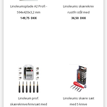
Linoleumsplade A2 Profi -
Linoleums skærekniv
594x420x3,2 mm
rustfri stål med
149,75 DKK
træhåndtag
36,50 DKK
Linoleum prof.
Linoleums skære sæt
skæreknive/knivsæt med
med 5 knive