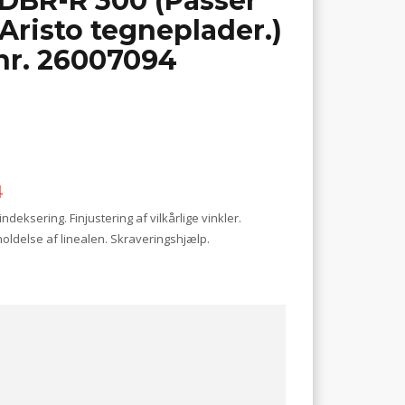
DBR-R 300 (Passer
 Aristo tegneplader.)
nr. 26007094
4
eksering. Finjustering af vilkårlige vinkler.
holdelse af linealen. Skraveringshjælp.