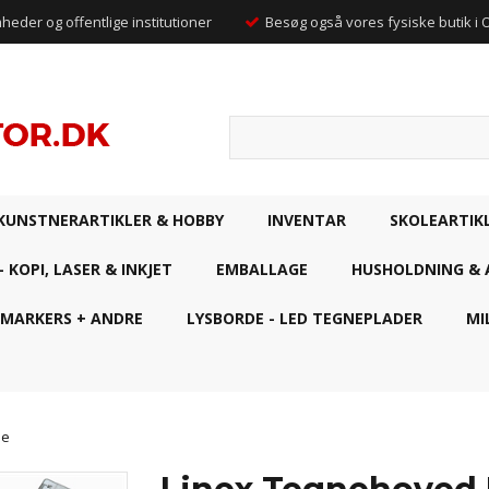
mheder og offentlige institutioner
Besøg også vores fysiske butik i
KUNSTNERARTIKLER & HOBBY
INVENTAR
SKOLEARTIK
- KOPI, LASER & INKJET
EMBALLAGE
HUSHOLDNING & 
 MARKERS + ANDRE
LYSBORDE - LED TEGNEPLADER
MI
de