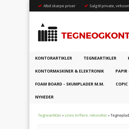
Altid skarpe priser
Salg til private, virkso
KONTORARTIKLER
TEGNEARTIKLER
KONTORMASKINER & ELEKTRONIK
PAPIR 
FOAM BOARD - SKUMPLADER M.M.
COPIC
NYHEDER
Tegneartikler
»
Linex m/flere. rekvisitter
»
Tegnepla