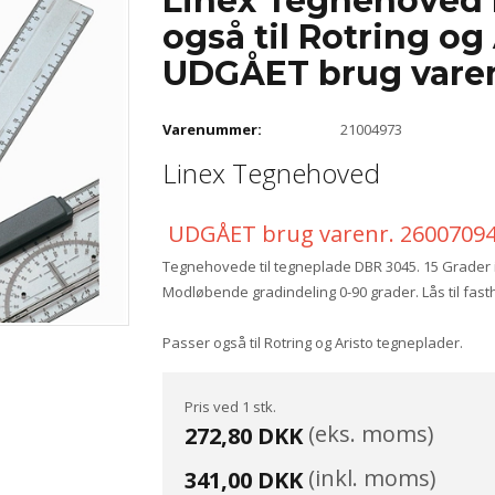
Linex Tegnehoved 
også til Rotring og
UDGÅET brug vare
Varenummer:
21004973
Linex Tegnehoved
UDGÅET brug varenr. 2600709
Tegnehovede til tegneplade DBR 3045. 15 Grader ind
Modløbende gradindeling 0-90 grader. Lås til fast
Passer også til Rotring og Aristo tegneplader.
Pris ved 1 stk.
(eks. moms)
272,80 DKK
(inkl. moms)
341,00 DKK