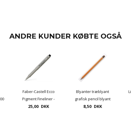
ANDRE KUNDER KØBTE OGSÅ
Faber-Castell Ecco
Blyanter træblyant
L
500
Pigment Fineliner -
grafisk pencil blyant
flere tykkelser -
25,00 DKK
8,50 DKK
type 1500
drawing Pen "ECCO",
finepen, tegnepen