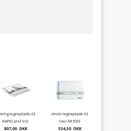
tring tegneplade A3
Aristo tegneplade A3
RAPID prof incl.
Geo AR7033
tilbehør se INFO
807,00 DKK
534,50 DKK