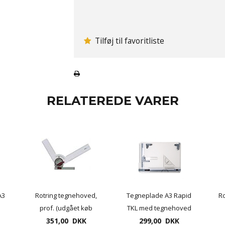
Tilføj til favoritliste
RELATEREDE VARER
A3
Rotring tegnehoved,
Tegneplade A3 Rapid
Ro
prof. (udgået køb
TKL med tegnehoved
Linex eller Aristo
351,00 DKK
og diverse tilbehør.
299,00 DKK