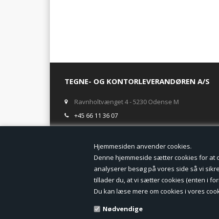
TEGNE- OG KONTORLEVERANDØREN A/S
Ravnholtvænget 4 - 5230 Odense M
+45 66 11 36 07
salg@tegneogkontor.dk
Hjemmesiden anven
ÅBNINGSTIDER I BUTIKKEN
Denne hjemmeside sætter cookies for at opn
analyserer besøg på vores side så vi sikrer
Mandag-Fredag: 8.00 - 17.00
tillader du, at vi sætter cookies (enten i 
Ring gerne for lagerstatus inden besøg i butikken
Du kan læse mere om cookies i vores cook
TILMELD DIG VORES NYHEDSBREV:
Nødvendige