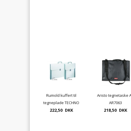
Rumold kuffert til
Aristo tegnetaske 
tegneplade TECHNO
AR7063
222,50 DKK
A3, Marabu
218,50 DKK