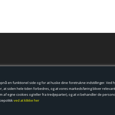
der cookies.
å en funktionel side og for at huske dine foretrukne indstillinger. Ved hjæ
, at siden hele tiden forbedres, og at vores markedsføring bliver relevant 
form af egne cookies og/eller fra tredjeparter), og at vi behandler de pers
iepolitik
ved at klikke her