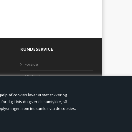
KUNDESERVICE
Forside
Min Konto
Nyheder
lp af cookies laver vi statistikker og
Vilkår og betingelser
for dig. Hvis du giver dit samtykke, så
onoplysninger, som indsamles via de cookies.
Profil
Erhverv log ind (B2B)