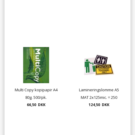
Multi Copy kopipapir A4
Lamineringslomme A5
80g. 500/pk.
MAT 2x125mic. = 250
66,50 DKK
micron 100stk.
124,50 DKK