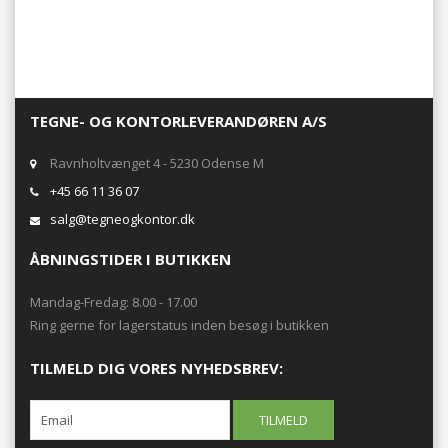
TEGNE- OG KONTORLEVERANDØREN A/S
Ravnholtvænget 4 - 5230 Odense M
+45 66 11 36 07
salg@tegneogkontor.dk
ÅBNINGSTIDER I BUTIKKEN
Mandag-Fredag: 8.00 - 17.00
Ring gerne for lagerstatus inden besøg i butikken
TILMELD DIG VORES NYHEDSBREV: