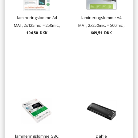
lamineringslomme A4
lamineringslomme A4
MAT, 2x125mic. = 250mic.,
MAT, 2x250mic. = 500mic.,
194,50 DKK
100/pk.
669,51 DKK
100/pk.
lamineringslomme GBC
Dahle