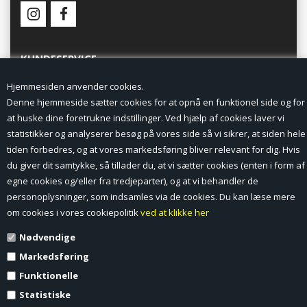
KUNDESERVICE
Hjemmesiden anvender cookies.
Forside
Denne hjemmeside sætter cookies for at opnå en funktionel side og for
at huske dine foretrukne indstillinger. Ved hjælp af cookies laver vi
Min Konto
statistikker og analyserer besøg på vores side så vi sikrer, at siden hele
tiden forbedres, og at vores markedsføring bliver relevant for dig. Hvis
Nyheder
du giver dit samtykke, så tillader du, at vi sætter cookies (enten i form af
Vilkår og betingelser
egne cookies og/eller fra tredjeparter), og at vi behandler de
personoplysninger, som indsamles via de cookies. Du kan læse mere
Profil
om cookies i vores cookiepolitik
ved at klikke her
Nødvendige
Erhverv log ind (B2B)
Markedsføring
Ansøg om log ind til Erhverv (B2B)
Funktionelle
Statistiske
Kontakt