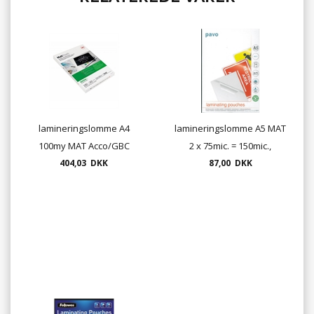
lamineringslomme A4
lamineringslomme A5 MAT
100my MAT Acco/GBC
2 x 75mic. = 150mic.,
404,03 DKK
87,00 DKK
100/pk.