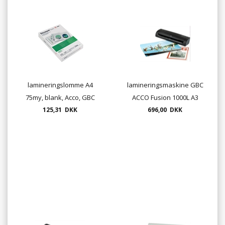
lamineringslomme A4
lamineringsmaskine GBC
75my, blank, Acco, GBC
ACCO Fusion 1000L A3
125,31 DKK
100/pk.
696,00 DKK