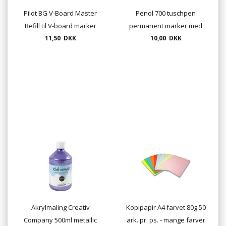
Pilot BG V-Board Master
Penol 700 tuschpen
Refill til V-board marker
permanent marker med
11,50 DKK
rund spids 1,5mm
10,00 DKK
Akrylmaling Creativ
Kopipapir A4 farvet 80g 50
Company 500ml metallic
ark. pr. ps. - mange farver