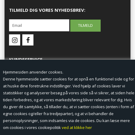
TILMELD DIG VORES NYHEDSBREV:
KUNDESERVICE
Hjemmesiden anvender cookies.
Forside
Denne hjemmeside sætter cookies for at opnå en funktionel side og for
at huske dine foretrukne indstillinger. Ved hjælp af cookies laver vi
Min Konto
statistikker og analyserer besøg på vores side så vi sikrer, at siden hele
tiden forbedres, og at vores markedsføring bliver relevant for dig. Hvis
Nyheder
du giver dit samtykke, så tillader du, at vi sætter cookies (enten i form af
Vilkår og betingelser
egne cookies og/eller fra tredjeparter), og at vi behandler de
personoplysninger, som indsamles via de cookies. Du kan læse mere
Profil
om cookies i vores cookiepolitik
ved at klikke her