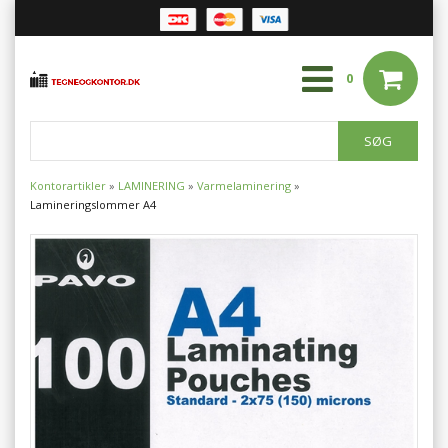
0
Kontorartikler
»
LAMINERING
»
Varmelaminering
»
Lamineringslommer A4