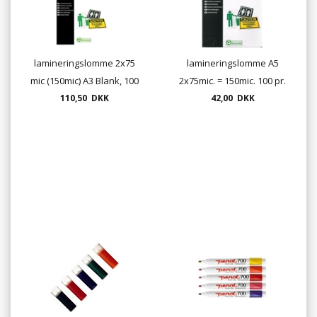
lamineringslomme 2x75
lamineringslomme A5
mic (150mic) A3 Blank, 100
2x75mic. = 150mic. 100 pr.
110,50 DKK
pr. pakke
42,00 DKK
pk.