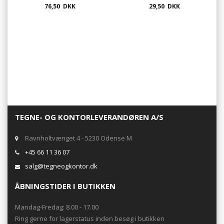
vandbaseret - 15 farver
76,50 DKK
29,50 DKK
TEGNE- OG KONTORLEVERANDØREN A/S
Ravnholtvænget 4 - 5230 Odense M
+45 66 11 36 07
salg@tegneogkontor.dk
ÅBNINGSTIDER I BUTIKKEN
Mandag-Fredag: 8.00 - 17.00
Ring gerne for lagerstatus inden besøg i butikken