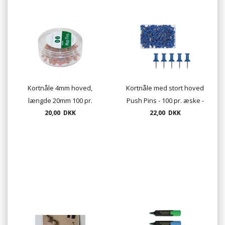
Kortnåle 4mm hoved,
Kortnåle med stort hoved
længde 20mm 100 pr.
Push Pins - 100 pr. æske -
pakke - flere farver
20,00 DKK
flere farver
22,00 DKK