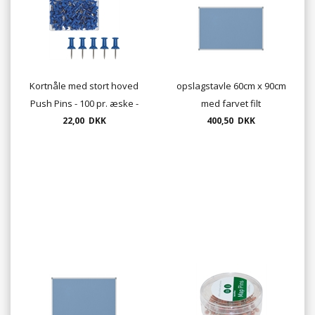
Kortnåle med stort hoved
opslagstavle 60cm x 90cm
Push Pins - 100 pr. æske -
med farvet filt
flere farver
22,00 DKK
400,50 DKK