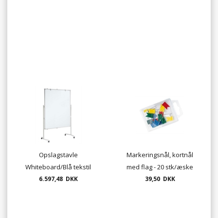
levering"
levering"
Opslagstavle
Markeringsnål, kortnål
Whiteboard/Blå tekstil
med flag - 20 stk/æske
vendbar 150 x 120cm eller
6.597,48 DKK
39,50 DKK
120 x 150cm "fragtfri
levering"