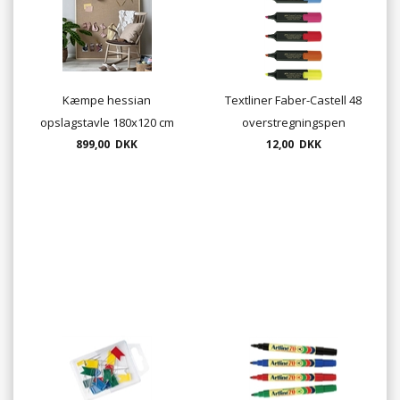
Kæmpe hessian
Textliner Faber-Castell 48
opslagstavle 180x120 cm
overstregningspen
med træramme
899,00 DKK
12,00 DKK