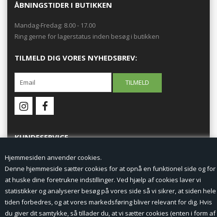
ÅBNINGSTIDER I BUTIKKEN
Mandag-Fredag: 8.00 - 17.00
Ring gerne for lagerstatus inden besøg i butikken
TILMELD DIG VORES NYHEDSBREV:
KUNDESERVICE
Hjemmesiden anvender cookies.
Forside
Denne hjemmeside sætter cookies for at opnå en funktionel side og for
at huske dine foretrukne indstillinger. Ved hjælp af cookies laver vi
Min Konto
statistikker og analyserer besøg på vores side så vi sikrer, at siden hele
tiden forbedres, og at vores markedsføring bliver relevant for dig. Hvis
Nyheder
du giver dit samtykke, så tillader du, at vi sætter cookies (enten i form af