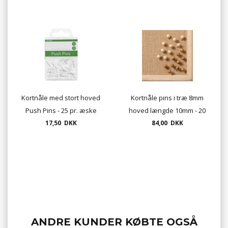
Kortnåle med stort hoved
Kortnåle pins i træ 8mm
Push Pins - 25 pr. æske
hoved længde 10mm - 20
transparent
17,50 DKK
stk. pr. pakke
84,00 DKK
ANDRE KUNDER KØBTE OGSÅ