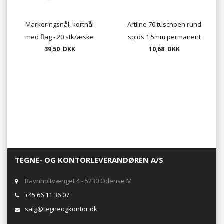
Markeringsnål, kortnål
Artline 70 tuschpen rund
med flag - 20 stk/æske
spids 1,5mm permanent
39,50 DKK
10,68 DKK
marker
TEGNE- OG KONTORLEVERANDØREN A/S
Ravnholtvænget 4 - 5230 Odense M
+45 66 11 36 07
salg@tegneogkontor.dk