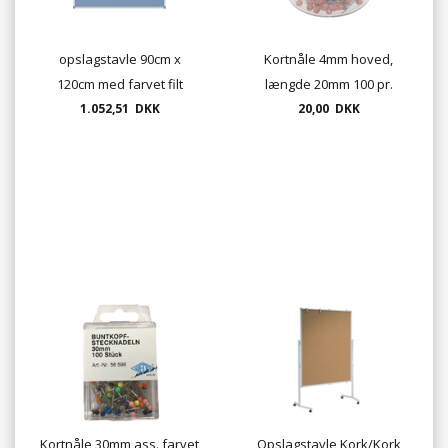
opslagstavle 90cm x
Kortnåle 4mm hoved,
120cm med farvet filt
længde 20mm 100 pr.
28064442 Skaffevarer,
1.052,51 DKK
pakke - flere farver
20,00 DKK
derfor ingen returret
Kortnåle 30mm ass. farvet
Opslagstavle Kork/Kork