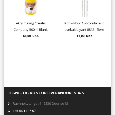
Akrylmaling Creativ
Koh-I-Noor Gioconda hvid
Company 500ml Blank
trækulsblyant 8812 - flere
vandbaseret 15 farver -
66,50 DKK
hårdheder
11,00 DKK
Acrylic Kids
TEGNE- OG KONTORLEVERANDØREN A/S
Ravnholtvænget 4 - 5230 Odense M
+45 66 11 36 07