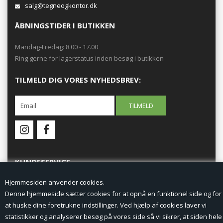
salg@tegneogkontor.dk
ÅBNINGSTIDER I BUTIKKEN
Mandag-Fredag: 8.00 - 17.00
Ring gerne for lagerstatus inden besøg i butikken
TILMELD DIG VORES NYHEDSBREV:
KUNDESERVICE
Hjemmesiden anvender cookies.
Forside
Denne hjemmeside sætter cookies for at opnå en funktionel side og for
at huske dine foretrukne indstillinger. Ved hjælp af cookies laver vi
Min Konto
statistikker og analyserer besøg på vores side så vi sikrer, at siden hele