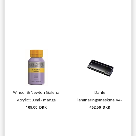
Winsor & Newton Galeria
Dahle
Acrylic 500ml - mange
lamineringsmaskine A4 -
109,00 DKK
farver
462,50 DKK
70104