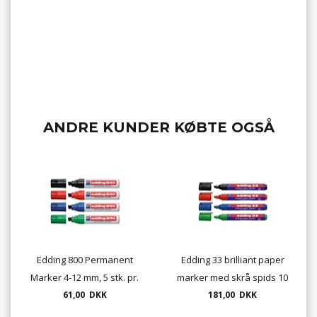
ANDRE KUNDER KØBTE OGSÅ
Edding 800 Permanent
Edding 33 brilliant paper
Marker 4-12 mm, 5 stk. pr.
marker med skrå spids 10
61,00 DKK
æske
181,00 DKK
pr. æske