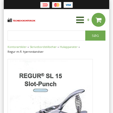
0
Kontorartikler
»
Skrivebordstilbehør
»
Hulapparater
»
Regur m.fl. hjørnestandser