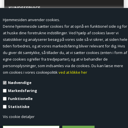
KUNDESERVICE
Hjemmesiden anvender cookies.
Forside
Denne hjemmeside sætter cookies for at opnå en funktionel side og for
at huske dine foretrukne indstillinger. Ved hjælp af cookies laver vi
Min Konto
statistikker og analyserer besøg på vores side så vi sikrer, at siden hele
tiden forbedres, og at vores markedsføring bliver relevant for dig. Hvis
Nyheder
du giver dit samtykke, så tillader du, at vi sætter cookies (enten i form af
Vilkår og betingelser
egne cookies og/eller fra tredjeparter), og at vi behandler de
personoplysninger, som indsamles via de cookies. Du kan læse mere
Profil
om cookies i vores cookiepolitik
ved at klikke her
Nødvendige
Erhverv log ind (B2B)
Markedsføring
Ansøg om log ind til Erhverv (B2B)
Funktionelle
Statistiske
Kontakt
Vis cookie detaljer
Favorit