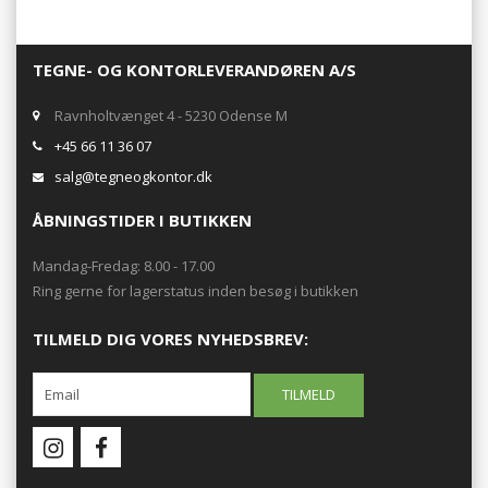
TEGNE- OG KONTORLEVERANDØREN A/S
Ravnholtvænget 4 - 5230 Odense M
+45 66 11 36 07
salg@tegneogkontor.dk
ÅBNINGSTIDER I BUTIKKEN
Mandag-Fredag: 8.00 - 17.00
Ring gerne for lagerstatus inden besøg i butikken
TILMELD DIG VORES NYHEDSBREV: