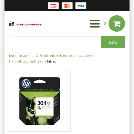
0
Kontormaskiner & Elektronik
»
Blæk+printhoveder
»
HP blæk og printhead
»
InkJet