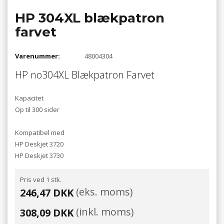
HP 304XL blækpatron
farvet
Varenummer:
48004304
HP no304XL Blækpatron Farvet
Kapacitet
Op til 300 sider
Kompatibel med
HP Deskjet 3720
HP Deskjet 3730
Pris ved 1 stk.
(eks. moms)
246,47 DKK
(inkl. moms)
308,09 DKK