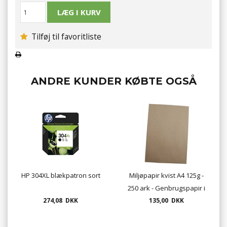
Tilføj til favoritliste
ANDRE KUNDER KØBTE OGSÅ
HP 304XL blækpatron sort
Miljøpapir kvist A4 125g -
250 ark - Genbrugspapir i
274,08 DKK
135,00 DKK
naturfarve