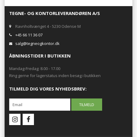
TEGNE- OG KONTORLEVERANDØREN A/S
Ravnholtvænget 4 - 5230 Odense M
+45 66 11 36 07
salg@tegneogkontor.dk
ÅBNINGSTIDER I BUTIKKEN
Mandag-Fredag: 8.00 - 17.00
Ring gerne for lagerstatus inden besøg i butikken
TILMELD DIG VORES NYHEDSBREV: