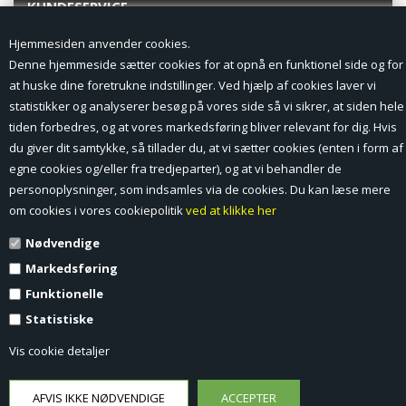
KUNDESERVICE
Hjemmesiden anvender cookies.
Forside
Denne hjemmeside sætter cookies for at opnå en funktionel side og for
at huske dine foretrukne indstillinger. Ved hjælp af cookies laver vi
Min Konto
statistikker og analyserer besøg på vores side så vi sikrer, at siden hele
tiden forbedres, og at vores markedsføring bliver relevant for dig. Hvis
Nyheder
du giver dit samtykke, så tillader du, at vi sætter cookies (enten i form af
Vilkår og betingelser
egne cookies og/eller fra tredjeparter), og at vi behandler de
personoplysninger, som indsamles via de cookies. Du kan læse mere
Profil
om cookies i vores cookiepolitik
ved at klikke her
Nødvendige
Erhverv log ind (B2B)
Markedsføring
Ansøg om log ind til Erhverv (B2B)
Funktionelle
Statistiske
Kontakt
Vis cookie detaljer
Favorit
Fortrydelsesformular