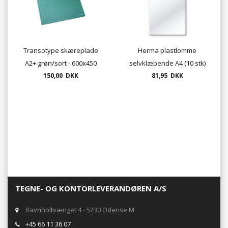
Transotype skæreplade
Herma plastlomme
A2+ grøn/sort - 600x450
selvklæbende A4 (10 stk)
150,00 DKK
mm
81,95 DKK
TEGNE- OG KONTORLEVERANDØREN A/S
Ravnholtvænget 4 - 5230 Odense M
+45 66 11 36 07