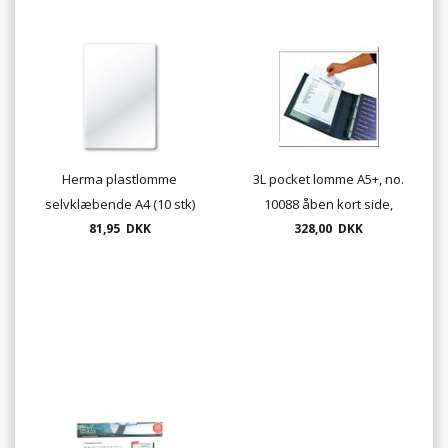
Herma plastlomme
3L pocket lomme A5+, no.
selvklæbende A4 (10 stk)
10088 åben kort side,
81,95 DKK
158x220mm, 50/pk.
328,00 DKK