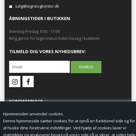
salg@tegneogkontor.dk
ÅBNINGSTIDER I BUTIKKEN
Mandag-Fredag: 8.00 - 17.00
Ring gerne for lagerstatus inden besøg i butikken
TILMELD DIG VORES NYHEDSBREV:
KUNDESERVICE
Hjemmesiden anvender cookies.
Forside
Denne hjemmeside sætter cookies for at opnå en funktionel side og for
at huske dine foretrukne indstillinger. Ved hjælp af cookies laver vi
Min Konto
statistikker og analyserer besøg på vores side så vi sikrer, at siden hele