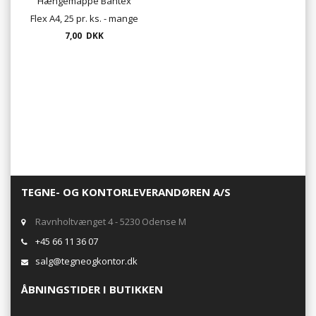
Hængemappe Bantex
Flex A4, 25 pr. ks. - mange
7,00 DKK
farver
TEGNE- OG KONTORLEVERANDØREN A/S
Ravnholtvænget 4 - 5230 Odense M
+45 66 11 36 07
salg@tegneogkontor.dk
ÅBNINGSTIDER I BUTIKKEN