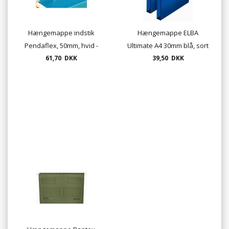
Hængemappe indstik
Hængemappe ELBA
Pendaflex, 50mm, hvid -
Ultimate A4 30mm blå, sort
61,70 DKK
100 stk.
39,50 DKK
el. rød