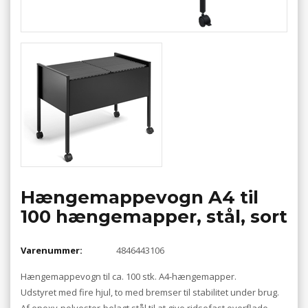
Hængemappevogn A4 til
100 hængemapper, stål, sort
Varenummer:
4846443106
Hængemappevogn til ca. 100 stk. A4-hængemapper.
Udstyret med fire hjul, to med bremser til stabilitet under brug.
Af epoxy-polyester-belagt stål til at give ridsefast overflade.