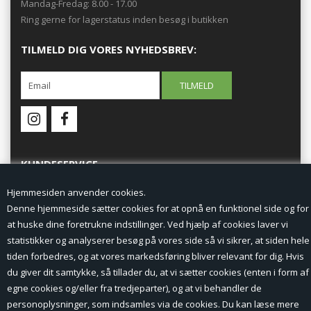
Mandag-Fredag: 8.00 - 17.00
Ring gerne for lagerstatus inden besøg i butikken
TILMELD DIG VORES NYHEDSBREV:
KUNDESERVICE
Hjemmesiden anvender cookies.
Forside
Denne hjemmeside sætter cookies for at opnå en funktionel side og for
at huske dine foretrukne indstillinger. Ved hjælp af cookies laver vi
Min Konto
statistikker og analyserer besøg på vores side så vi sikrer, at siden hele
tiden forbedres, og at vores markedsføring bliver relevant for dig. Hvis
Nyheder
du giver dit samtykke, så tillader du, at vi sætter cookies (enten i form af
Vilkår og betingelser
egne cookies og/eller fra tredjeparter), og at vi behandler de
personoplysninger, som indsamles via de cookies. Du kan læse mere