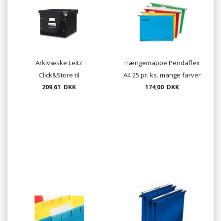
Arkivæske Leitz
Hængemappe Pendaflex
Click&Store til
A4 25 pr. ks. mange farver
hængemapper A4 - sort
209,61 DKK
174,00 DKK
eller hvid