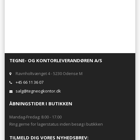
TEGNE- OG KONTORLEVERANDØREN A/S
Ravnholtvænget 4 - 5230 Odense M
+45 66 11 36 07
salg@tegneogkontor.dk
ÅBNINGSTIDER I BUTIKKEN
Mandag-Fredag: 8.00 - 17.00
Ring gerne for lagerstatus inden besøg i butikken
TILMELD DIG VORES NYHEDSBREV: