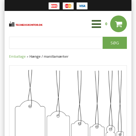
0
Emballage
»
Hænge / manillamærker