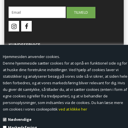
KUNDESERVICE
Hjemmesiden anvender cookies.
Forside
Denne hjemmeside sætter cookies for at opnå en funktionel side og for
at huske dine foretrukne indstillinger. Ved hjælp af cookies laver vi
Min Konto
statistikker og analyserer besøg på vores side så vi sikrer, at siden hele
tiden forbedres, og at vores markedsføring bliver relevant for dig. Hvis
Nyheder
du giver dit samtykke, så tillader du, at vi sætter cookies (enten i form af
Vilkår og betingelser
egne cookies og/eller fra tredjeparter), og at vi behandler de
personoplysninger, som indsamles via de cookies. Du kan læse mere
Profil
om cookies i vores cookiepolitik
ved at klikke her
Nødvendige
Erhverv log ind (B2B)
Markedsføring